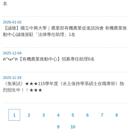
名
2026-01-02
【誠徵】國立中興大學｜農業部有機農業促進諮詢會 有機農業推
動中心誠徵派駐「法律專任助理」1名
2025-12-04
ฅ^•ﻌ•^ฅ【有機農業推動中心】招募專任助理6名
2025-11-29
《免筆試》★★★115學年度《水土保持學系碩士在職專班》熱
烈招生中！！★★★
1
2
3
4
5
6
7
8
9
10