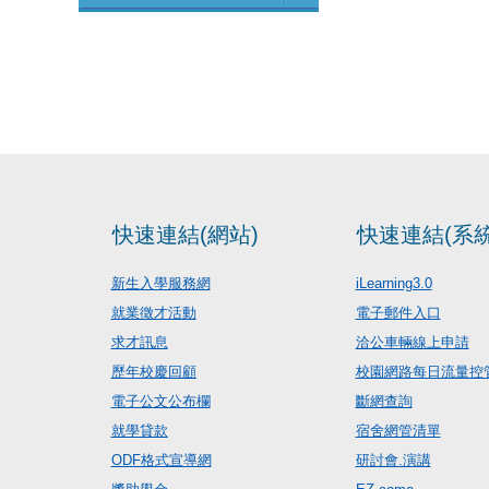
快速連結(網站)
快速連結(系統
新生入學服務網
iLearning3.0
就業徵才活動
電子郵件入口
求才訊息
洽公車輛線上申請
歷年校慶回顧
校園網路每日流量控
電子公文公布欄
斷網查詢
就學貸款
宿舍網管清單
ODF格式宣導網
研討會.演講