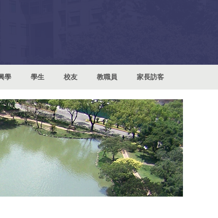
興學
學生
校友
教職員
家長訪客