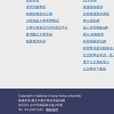
獎助學金
EZ-come
系所評鑑專區
會議場地查詢
校務財務資訊公開
全校會議查詢系統
大陸地區大學學歷甄試
興大捐款網
大學社會責任(USR)資訊平台
個人所得報帳e網
臺灣國立大學系統
興大-財物變賣
檔案應用申請
科研採購資訊網
研習暨演講活動報名
生活助學金申請 - 登
電子公文系統登入
公文附件下載區
Copyright © National Chung Hsing University
版權所有 國立中興大學全球資訊網
402202 台中市南區興大路145號
Tel : 04-22873181
聯絡我們