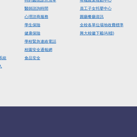
特約醫院診所清單
有機農業推動中心
醫師諮詢時間
員工子女托嬰中心
心理諮商服務
圓廳餐廳資訊
學生保險
全校各單位場地收費標準
健康保險
興大校徽下載(AI檔)
學校緊急連絡電話
校園安全通報網
系統
食品安全
入