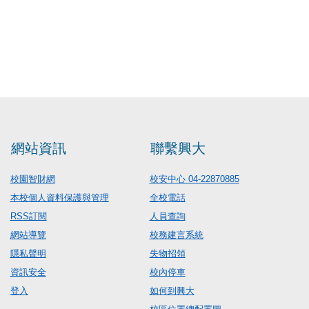
網站資訊
聯繫興大
校園智財網
校安中心 04-22870885
本校個人資料保護與管理
全校電話
RSS訂閱
人員查詢
網站導覽
校務建言系統
隱私聲明
失物招領
資訊安全
校內停車
登入
如何到興大