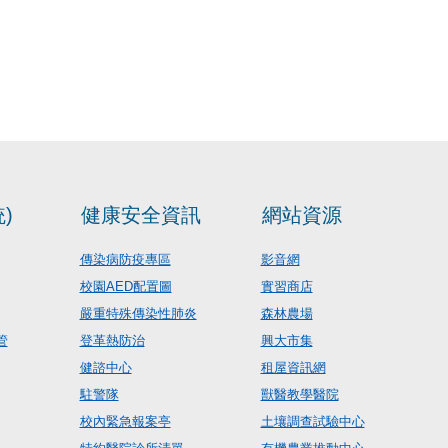
)
健康安全資訊
網站資源
傳染病防疫專區
影音網
校園AED配置圖
實習商店
嚴重特殊傳染性肺炎
森林農場
管
登革熱防治
興大市集
健諮中心
租屋資訊網
駐警隊
獸醫教學醫院
校內緊急報案亭
土壤調查試驗中心