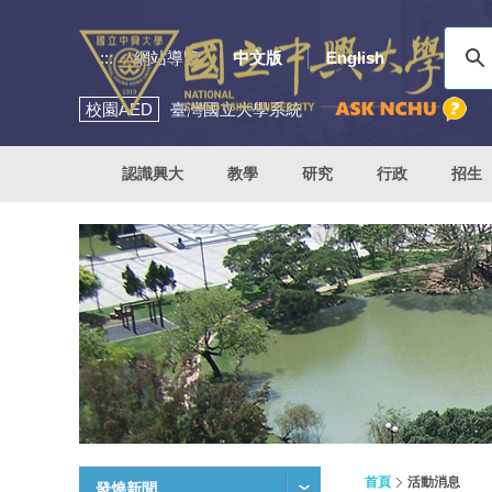
:::
網站導覽
中文版
English
校園
AED
臺灣國立大學系統
認識興大
教學
研究
行政
招生
首頁
活動消息
發燒新聞