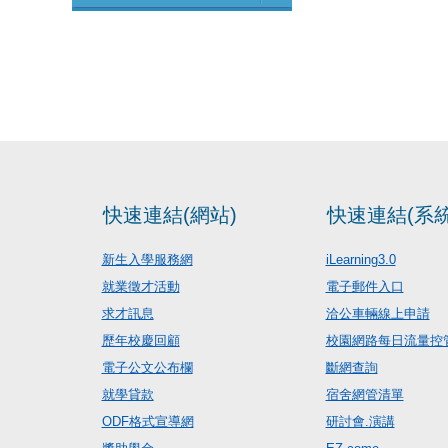
快速連結(網站)
快速連結(系統
新生入學服務網
iLearning3.0
就業徵才活動
電子郵件入口
求才訊息
洽公車輛線上申請
歷年校慶回顧
校園網路每日流量控
電子公文公布欄
斷網查詢
就學貸款
宿舍網管清單
ODF格式宣導網
研討會.演講