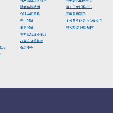
特約醫院診所清單
有機農業推動中心
醫師諮詢時間
員工子女托嬰中心
心理諮商服務
圓廳餐廳資訊
學生保險
全校各單位場地收費標準
健康保險
興大校徽下載(AI檔)
學校緊急連絡電話
校園安全通報網
系統
食品安全
入