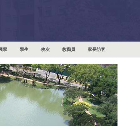
興學
學生
校友
教職員
家長訪客