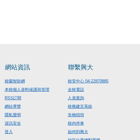
網站資訊
聯繫興大
校園智財網
校安中心 04-22870885
本校個人資料保護與管理
全校電話
RSS訂閱
人員查詢
網站導覽
校務建言系統
隱私聲明
失物招領
資訊安全
校內停車
登入
如何到興大