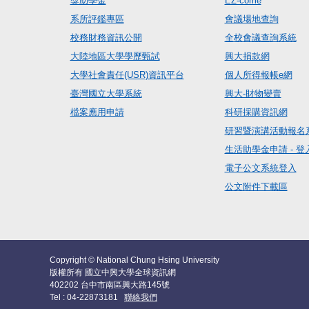
獎助學金
EZ-come
系所評鑑專區
會議場地查詢
校務財務資訊公開
全校會議查詢系統
大陸地區大學學歷甄試
興大捐款網
大學社會責任(USR)資訊平台
個人所得報帳e網
臺灣國立大學系統
興大-財物變賣
檔案應用申請
科研採購資訊網
研習暨演講活動報名
生活助學金申請 - 登
電子公文系統登入
公文附件下載區
Copyright © National Chung Hsing University
版權所有 國立中興大學全球資訊網
402202 台中市南區興大路145號
Tel : 04-22873181
聯絡我們