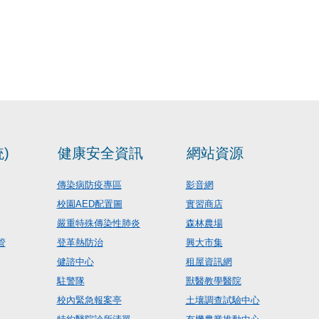
)
健康安全資訊
網站資源
傳染病防疫專區
影音網
校園AED配置圖
實習商店
嚴重特殊傳染性肺炎
森林農場
管
登革熱防治
興大市集
健諮中心
租屋資訊網
駐警隊
獸醫教學醫院
校內緊急報案亭
土壤調查試驗中心