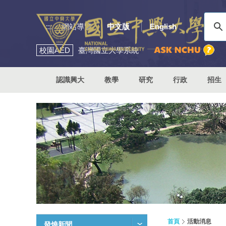
:::
網站導覽
中文版
English
校園
AED
臺灣國立大學系統
認識興大
教學
研究
行政
招生
首頁
活動消息
發燒新聞