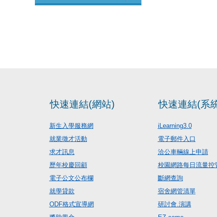
快速連結(網站)
快速連結(系統
新生入學服務網
iLearning3.0
就業徵才活動
電子郵件入口
求才訊息
洽公車輛線上申請
歷年校慶回顧
校園網路每日流量控
電子公文公布欄
斷網查詢
就學貸款
宿舍網管清單
ODF格式宣導網
研討會.演講