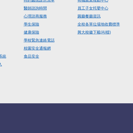
特約醫院診所清單
有機農業推動中心
醫師諮詢時間
員工子女托嬰中心
心理諮商服務
圓廳餐廳資訊
學生保險
全校各單位場地收費標準
健康保險
興大校徽下載(AI檔)
學校緊急連絡電話
校園安全通報網
系統
食品安全
入