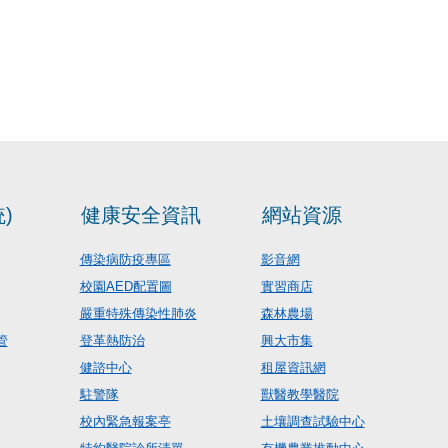
)
健康安全資訊
網站資源
傳染病防疫專區
影音網
校園AED配置圖
實習商店
嚴重特殊傳染性肺炎
森林農場
管
登革熱防治
興大市集
健諮中心
租屋資訊網
駐警隊
獸醫教學醫院
校內緊急報案亭
土壤調查試驗中心