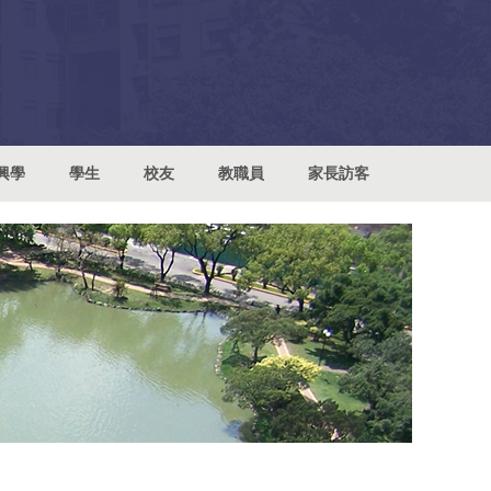
興學
學生
校友
教職員
家長訪客