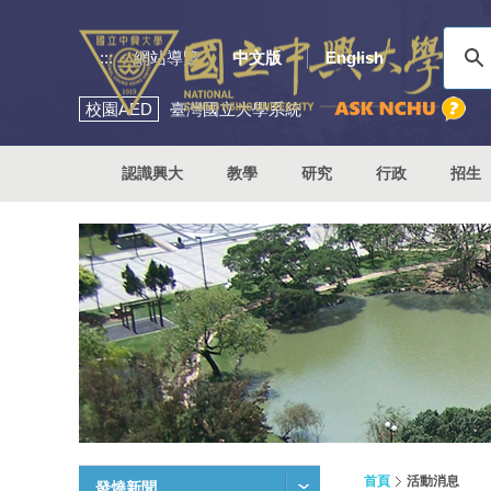
:::
網站導覽
中文版
English
校園
AED
臺灣國立大學系統
認識興大
教學
研究
行政
招生
首頁
活動消息
發燒新聞