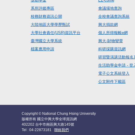
獎助學金
EZ-come
系所評鑑專區
會議場地查詢
校務財務資訊公開
全校會議查詢系統
大陸地區大學學歷甄試
興大捐款網
大學社會責任(USR)資訊平台
個人所得報帳e網
臺灣國立大學系統
興大-財物變賣
檔案應用申請
科研採購資訊網
研習暨演講活動報名
生活助學金申請 - 登
電子公文系統登入
公文附件下載區
Copyright © National Chung Hsing University
版權所有 國立中興大學全球資訊網
402202 台中市南區興大路145號
Tel : 04-22873181
聯絡我們