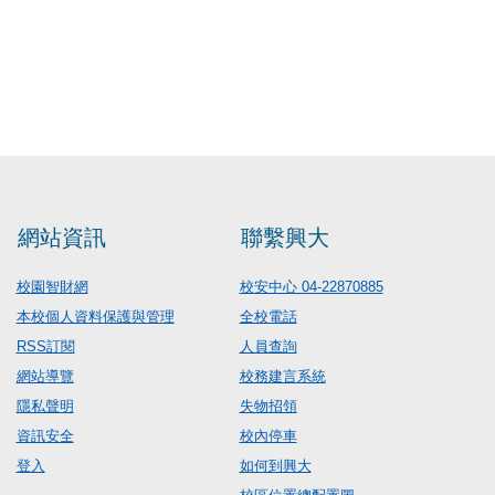
網站資訊
聯繫興大
校園智財網
校安中心 04-22870885
本校個人資料保護與管理
全校電話
RSS訂閱
人員查詢
網站導覽
校務建言系統
隱私聲明
失物招領
資訊安全
校內停車
登入
如何到興大