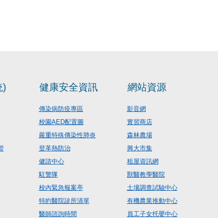
)
健康安全資訊
網站資源
傳染病防疫專區
影音網
校園AED配置圖
實習商店
嚴重特殊傳染性肺炎
森林農場
管
登革熱防治
興大市集
健諮中心
租屋資訊網
駐警隊
獸醫教學醫院
校內緊急報案亭
土壤調查試驗中心
特約醫院診所清單
有機農業推動中心
醫師諮詢時間
員工子女托嬰中心