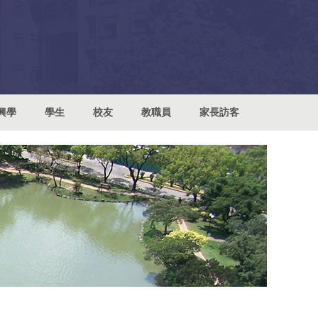
興學
學生
校友
教職員
家長訪客