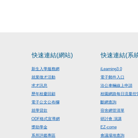
快速連結(網站)
快速連結(系統
新生入學服務網
iLearning3.0
就業徵才活動
電子郵件入口
求才訊息
洽公車輛線上申請
歷年校慶回顧
校園網路每日流量控
電子公文公布欄
斷網查詢
就學貸款
宿舍網管清單
ODF格式宣導網
研討會.演講
獎助學金
EZ-come
系所評鑑專區
會議場地查詢