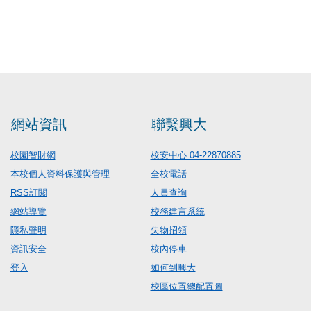
網站資訊
聯繫興大
校園智財網
校安中心 04-22870885
本校個人資料保護與管理
全校電話
RSS訂閱
人員查詢
網站導覽
校務建言系統
隱私聲明
失物招領
資訊安全
校內停車
登入
如何到興大
校區位置總配置圖