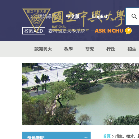
:::
網站導覽
中文版
English
校園
AED
臺灣國立大學系統
認識興大
教學
研究
行政
招生
首頁
招生。徵才。
發燒新聞