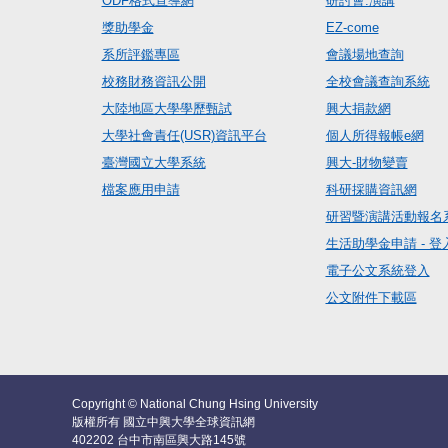
ODF格式宣導網
研討會.演講
獎助學金
EZ-come
系所評鑑專區
會議場地查詢
校務財務資訊公開
全校會議查詢系統
大陸地區大學學歷甄試
興大捐款網
大學社會責任(USR)資訊平台
個人所得報帳e網
臺灣國立大學系統
興大-財物變賣
檔案應用申請
科研採購資訊網
研習暨演講活動報名
生活助學金申請 - 登
電子公文系統登入
公文附件下載區
Copyright © National Chung Hsing University
版權所有 國立中興大學全球資訊網
402202 台中市南區興大路145號