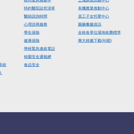
校內緊急報案亭
土壤調查試驗中心
特約醫院診所清單
有機農業推動中心
醫師諮詢時間
員工子女托嬰中心
心理諮商服務
圓廳餐廳資訊
學生保險
全校各單位場地收費標準
健康保險
興大校徽下載(AI檔)
學校緊急連絡電話
校園安全通報網
系統
食品安全
入