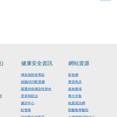
)
健康安全資訊
網站資源
傳染病防疫專區
影音網
校園AED配置圖
實習商店
嚴重特殊傳染性肺炎
森林農場
管
登革熱防治
興大市集
健諮中心
租屋資訊網
駐警隊
獸醫教學醫院