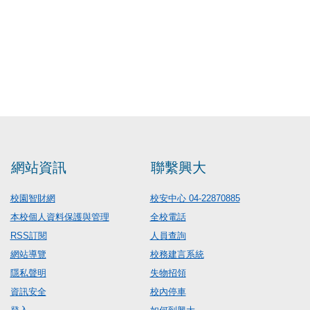
網站資訊
聯繫興大
校園智財網
校安中心 04-22870885
本校個人資料保護與管理
全校電話
RSS訂閱
人員查詢
網站導覽
校務建言系統
隱私聲明
失物招領
資訊安全
校內停車