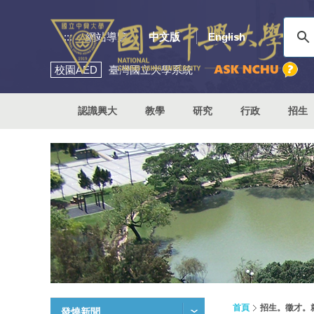
:::
網站導覽
中文版
English
校園
AED
臺灣國立大學系統
認識興大
教學
研究
行政
招生
首頁
招生。徵才。
發燒新聞