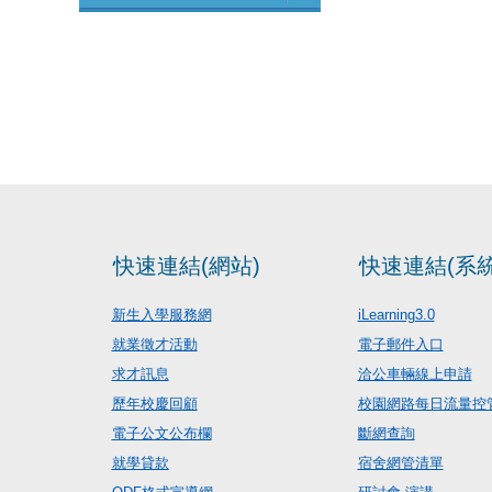
快速連結(網站)
快速連結(系統
新生入學服務網
iLearning3.0
就業徵才活動
電子郵件入口
求才訊息
洽公車輛線上申請
歷年校慶回顧
校園網路每日流量控
電子公文公布欄
斷網查詢
就學貸款
宿舍網管清單