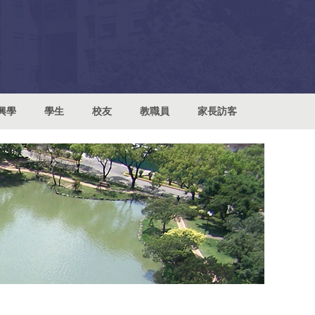
興學
學生
校友
教職員
家長訪客