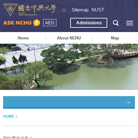
:::
Sitemap
NUST
AED
Admissions
Home
About NCHU
Map
HOME