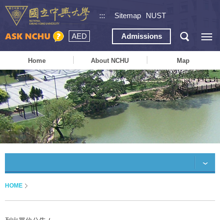
:::
Sitemap
NUST
AED
Admissions
Home
About NCHU
Map
HOME