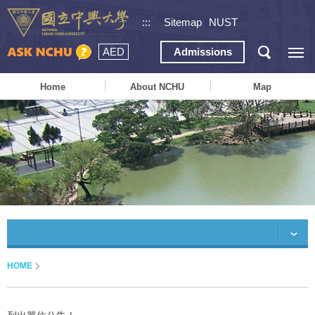
:::
Sitemap
NUST
AED
Admissions
Home
About NCHU
Map
HOME