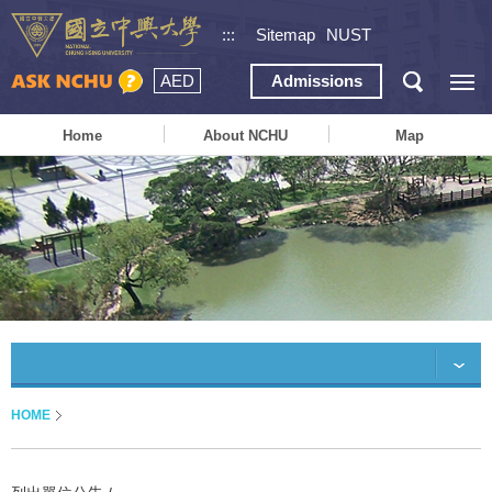
:::
Sitemap
NUST
AED
Admissions
Home
About NCHU
Map
HOME