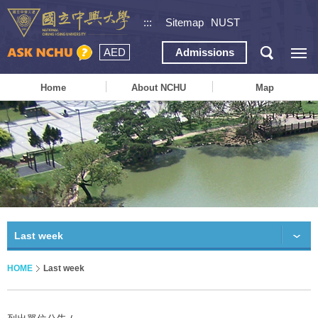
:::
Sitemap
NUST
AED
Admissions
Home
About NCHU
Map
Last week
HOME
Last week