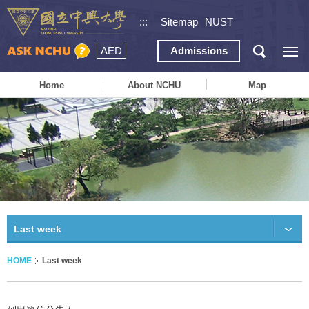
:::
Sitemap
NUST
AED
Admissions
Home
About NCHU
Map
Last week
HOME
Last week