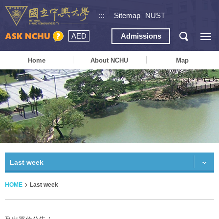
:::
Sitemap
NUST
AED
Admissions
Home
About NCHU
Map
Last week
HOME
Last week