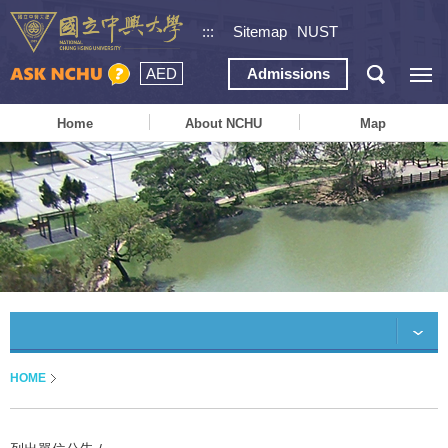
:::
Sitemap
NUST
AED
Admissions
Home
About NCHU
Map
HOME