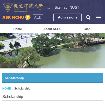
:::
Sitemap
NUST
AED
Admissions
Home
About NCHU
Map
Scholarship
HOME
Scholarship
Scholarship