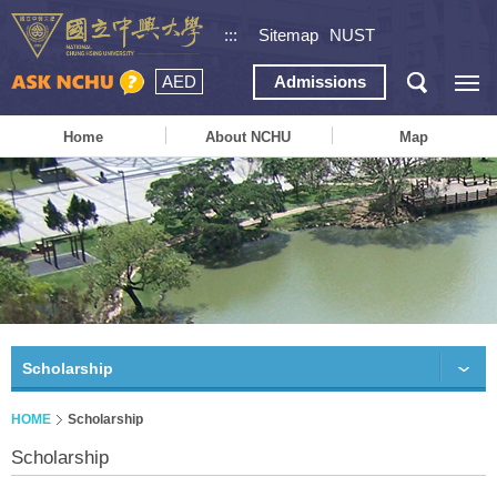
:::
Sitemap
NUST
AED
Admissions
Home
About NCHU
Map
Scholarship
HOME
Scholarship
Scholarship