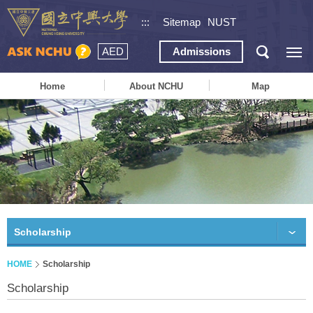
:::
Sitemap
NUST
AED
Admissions
Home
About NCHU
Map
Scholarship
HOME
Scholarship
Scholarship