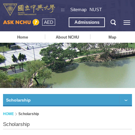
:::
Sitemap
NUST
AED
Admissions
Home
About NCHU
Map
Scholarship
HOME
Scholarship
Scholarship