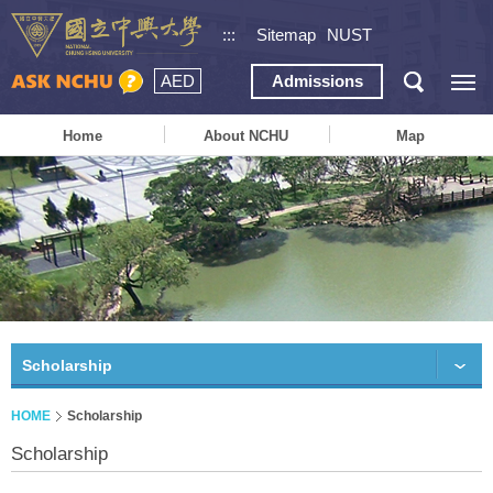
:::
Sitemap
NUST
AED
Admissions
Home
About NCHU
Map
Scholarship
HOME
Scholarship
Scholarship