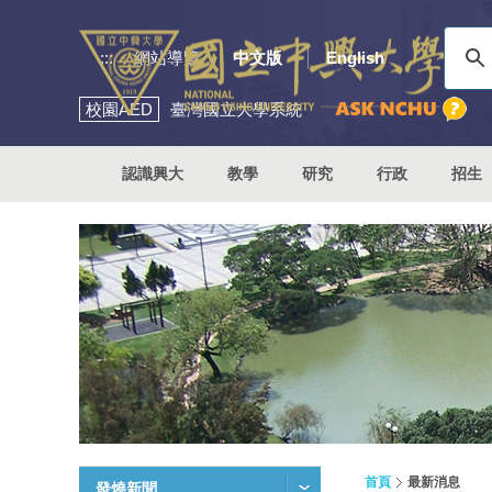
:::
網站導覽
中文版
English
校園
AED
臺灣國立大學系統
認識興大
教學
研究
行政
招生
首頁
最新消息
發燒新聞