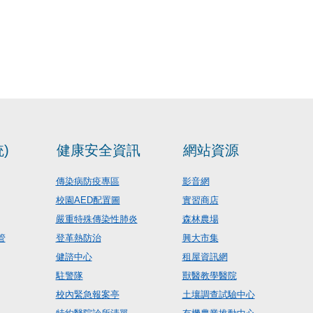
)
健康安全資訊
網站資源
傳染病防疫專區
影音網
校園AED配置圖
實習商店
嚴重特殊傳染性肺炎
森林農場
管
登革熱防治
興大市集
健諮中心
租屋資訊網
駐警隊
獸醫教學醫院
校內緊急報案亭
土壤調查試驗中心