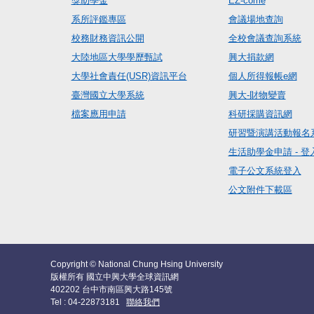
獎助學金
EZ-come
系所評鑑專區
會議場地查詢
校務財務資訊公開
全校會議查詢系統
大陸地區大學學歷甄試
興大捐款網
大學社會責任(USR)資訊平台
個人所得報帳e網
臺灣國立大學系統
興大-財物變賣
檔案應用申請
科研採購資訊網
研習暨演講活動報名
生活助學金申請 - 登
電子公文系統登入
公文附件下載區
Copyright © National Chung Hsing University
版權所有 國立中興大學全球資訊網
402202 台中市南區興大路145號
Tel : 04-22873181
聯絡我們