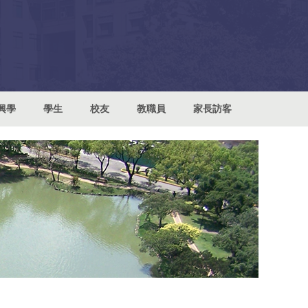
興學
學生
校友
教職員
家長訪客