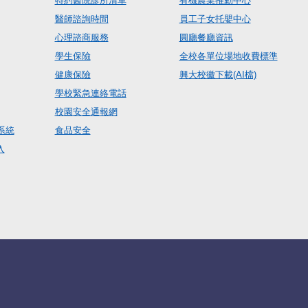
特約醫院診所清單
有機農業推動中心
醫師諮詢時間
員工子女托嬰中心
心理諮商服務
圓廳餐廳資訊
學生保險
全校各單位場地收費標準
健康保險
興大校徽下載(AI檔)
學校緊急連絡電話
校園安全通報網
系統
食品安全
入