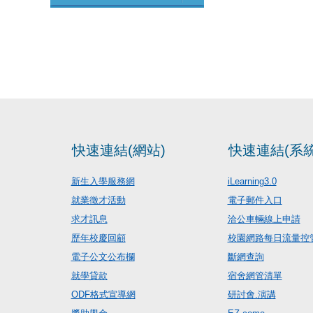
快速連結(網站)
快速連結(系統
新生入學服務網
iLearning3.0
就業徵才活動
電子郵件入口
求才訊息
洽公車輛線上申請
歷年校慶回顧
校園網路每日流量控
電子公文公布欄
斷網查詢
就學貸款
宿舍網管清單
ODF格式宣導網
研討會.演講