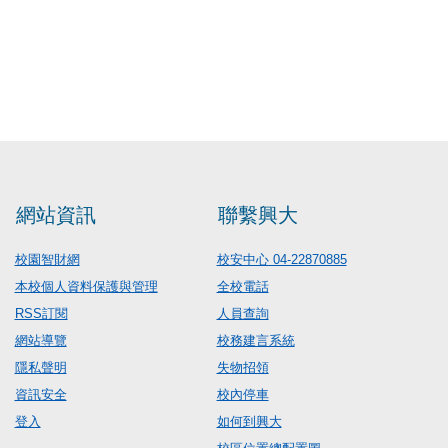
網站資訊
聯繫興大
校園智財網
校安中心 04-22870885
本校個人資料保護與管理
全校電話
RSS訂閱
人員查詢
網站導覽
校務建言系統
隱私聲明
失物招領
資訊安全
校內停車
登入
如何到興大