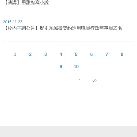
【演講】用甜點寫小說
2016-11-23
【校內平調公告】歷史系誠徵契約進用職員行政辦事員乙名
1
2
3
4
5
6
7
8
9
10