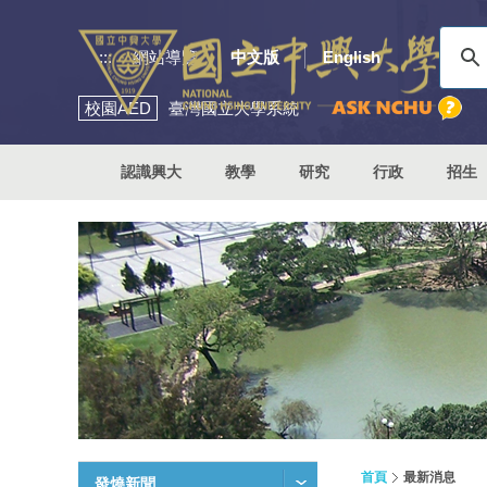
:::
網站導覽
中文版
English
校園
AED
臺灣國立大學系統
認識興大
教學
研究
行政
招生
首頁
最新消息
發燒新聞