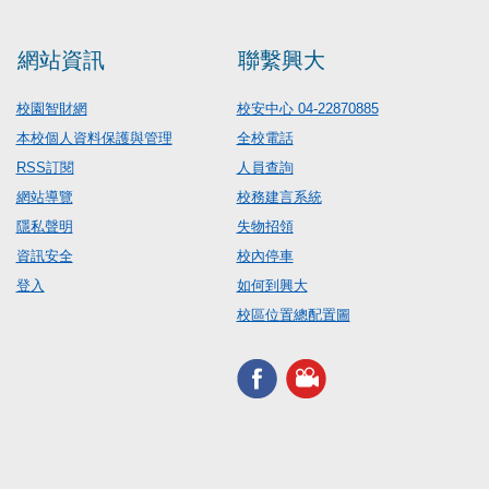
網站資訊
聯繫興大
校園智財網
校安中心 04-22870885
本校個人資料保護與管理
全校電話
RSS訂閱
人員查詢
網站導覽
校務建言系統
隱私聲明
失物招領
資訊安全
校內停車
登入
如何到興大
校區位置總配置圖