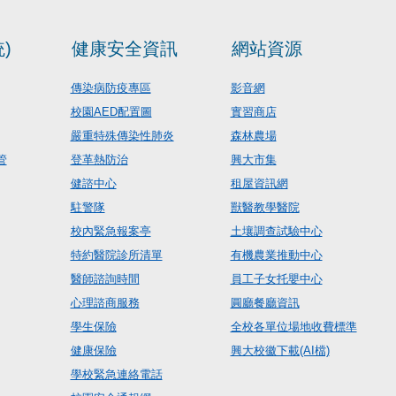
)
健康安全資訊
網站資源
傳染病防疫專區
影音網
校園AED配置圖
實習商店
嚴重特殊傳染性肺炎
森林農場
管
登革熱防治
興大市集
健諮中心
租屋資訊網
駐警隊
獸醫教學醫院
校內緊急報案亭
土壤調查試驗中心
特約醫院診所清單
有機農業推動中心
醫師諮詢時間
員工子女托嬰中心
心理諮商服務
圓廳餐廳資訊
學生保險
全校各單位場地收費標準
健康保險
興大校徽下載(AI檔)
學校緊急連絡電話