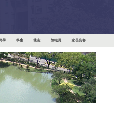
興學
學生
校友
教職員
家長訪客