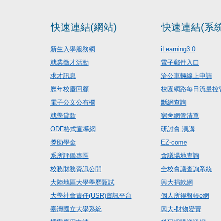
快速連結(網站)
快速連結(系統
新生入學服務網
iLearning3.0
就業徵才活動
電子郵件入口
求才訊息
洽公車輛線上申請
歷年校慶回顧
校園網路每日流量控
電子公文公布欄
斷網查詢
就學貸款
宿舍網管清單
ODF格式宣導網
研討會.演講
獎助學金
EZ-come
系所評鑑專區
會議場地查詢
校務財務資訊公開
全校會議查詢系統
大陸地區大學學歷甄試
興大捐款網
大學社會責任(USR)資訊平台
個人所得報帳e網
臺灣國立大學系統
興大-財物變賣