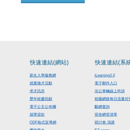
快速連結(網站)
快速連結(系統
新生入學服務網
iLearning3.0
就業徵才活動
電子郵件入口
求才訊息
洽公車輛線上申請
歷年校慶回顧
校園網路每日流量控
電子公文公布欄
斷網查詢
就學貸款
宿舍網管清單
ODF格式宣導網
研討會.演講