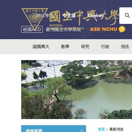
:::
網站導覽
中文版
English
校園
AED
臺灣國立大學系統
認識興大
教學
研究
行政
招生
首頁
最新消息
發燒新聞