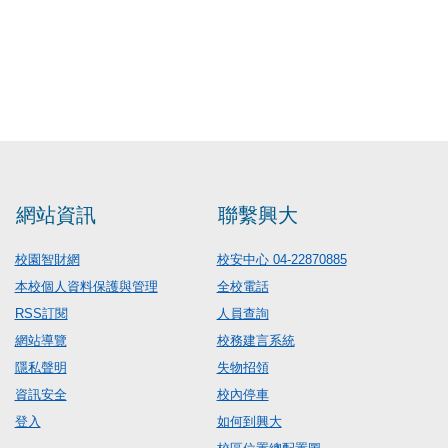
網站資訊
聯繫興大
校園智財網
校安中心 04-22870885
本校個人資料保護與管理
全校電話
RSS訂閱
人員查詢
網站導覽
校務建言系統
隱私聲明
失物招領
資訊安全
校內停車
登入
如何到興大