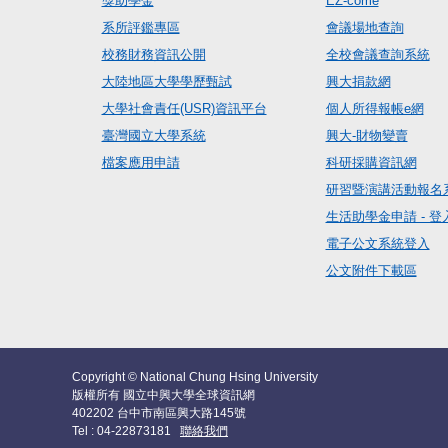
獎助學金
EZ-come
系所評鑑專區
會議場地查詢
校務財務資訊公開
全校會議查詢系統
大陸地區大學學歷甄試
興大捐款網
大學社會責任(USR)資訊平台
個人所得報帳e網
臺灣國立大學系統
興大-財物變賣
檔案應用申請
科研採購資訊網
研習暨演講活動報名
生活助學金申請 - 登
電子公文系統登入
公文附件下載區
Copyright © National Chung Hsing University
版權所有 國立中興大學全球資訊網
402202 台中市南區興大路145號
Tel : 04-22873181
聯絡我們