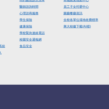
特約醫院診所清單
有機農業推動中心
醫師諮詢時間
員工子女托嬰中心
心理諮商服務
圓廳餐廳資訊
學生保險
全校各單位場地收費標準
健康保險
興大校徽下載(AI檔)
學校緊急連絡電話
校園安全通報網
系統
食品安全
入