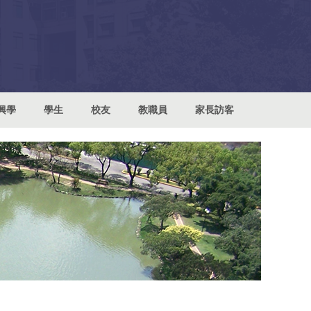
興學
學生
校友
教職員
家長訪客