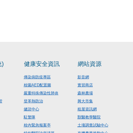
)
健康安全資訊
網站資源
傳染病防疫專區
影音網
校園AED配置圖
實習商店
嚴重特殊傳染性肺炎
森林農場
管
登革熱防治
興大市集
健諮中心
租屋資訊網
駐警隊
獸醫教學醫院
校內緊急報案亭
土壤調查試驗中心