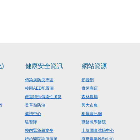
)
健康安全資訊
網站資源
傳染病防疫專區
影音網
校園AED配置圖
實習商店
嚴重特殊傳染性肺炎
森林農場
管
登革熱防治
興大市集
健諮中心
租屋資訊網
駐警隊
獸醫教學醫院
校內緊急報案亭
土壤調查試驗中心
特約醫院診所清單
有機農業推動中心