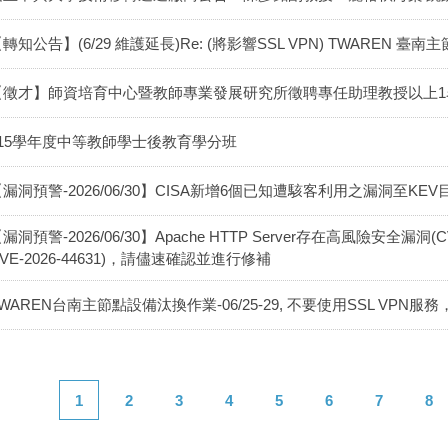
轉知公告】(6/29 維護延長)Re: (將影響SSL VPN) TWAREN 臺南主
【徵才】師資培育中心暨教師專業發展研究所徵聘專任助理教授以上1
115學年度中等教師學士後教育學分班
漏洞預警-2026/06/30】CISA新增6個已知遭駭客利用之漏洞至KEV目錄(202
漏洞預警-2026/06/30】Apache HTTP Server存在高風險安全漏洞(CVE-
VE-2026-44631)，請儘速確認並進行修補
WAREN台南主節點設備汰換作業-06/25-29, 不要使用SSL VP
1
2
3
4
5
6
7
8