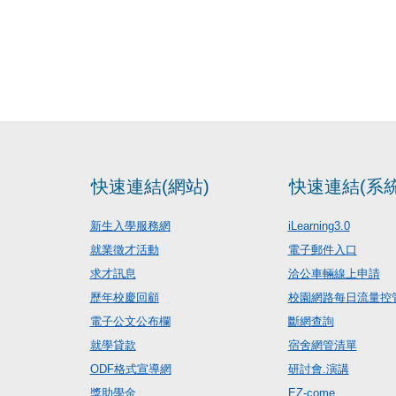
快速連結(網站)
快速連結(系統
新生入學服務網
iLearning3.0
就業徵才活動
電子郵件入口
求才訊息
洽公車輛線上申請
歷年校慶回顧
校園網路每日流量控
電子公文公布欄
斷網查詢
就學貸款
宿舍網管清單
ODF格式宣導網
研討會.演講
獎助學金
EZ-come