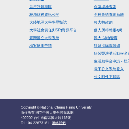
系所評鑑專區
會議場地查詢
校務財務資訊公開
全校會議查詢系統
大陸地區大學學歷甄試
興大捐款網
大學社會責任(USR)資訊平台
個人所得報帳e網
臺灣國立大學系統
興大-財物變賣
檔案應用申請
科研採購資訊網
研習暨演講活動報名
生活助學金申請 - 登
電子公文系統登入
公文附件下載區
Copyright © National Chung Hsing University
版權所有 國立中興大學全球資訊網
402202 台中市南區興大路145號
Tel : 04-22873181
聯絡我們