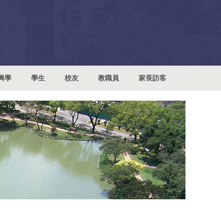
興學
學生
校友
教職員
家長訪客