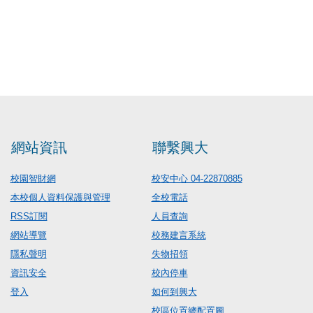
網站資訊
聯繫興大
校園智財網
校安中心 04-22870885
本校個人資料保護與管理
全校電話
RSS訂閱
人員查詢
網站導覽
校務建言系統
隱私聲明
失物招領
資訊安全
校內停車
登入
如何到興大
校區位置總配置圖