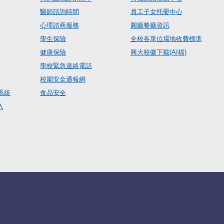
醫師諮詢時間
員工子女托嬰中心
心理諮商服務
圓廳餐廳資訊
學生保險
全校各單位場地收費標準
健康保險
興大校徽下載(AI檔)
學校緊急連絡電話
校園安全通報網
系統
食品安全
入