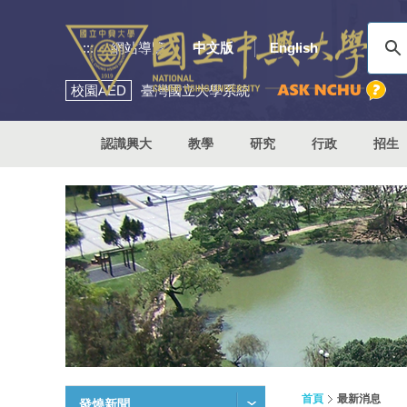
:::
網站導覽
中文版
English
校園
AED
臺灣國立大學系統
認識興大
教學
研究
行政
招生
首頁
最新消息
發燒新聞