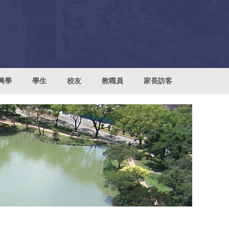
興學
學生
校友
教職員
家長訪客