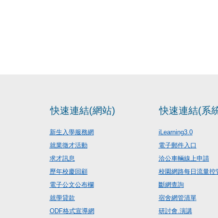
快速連結(網站)
快速連結(系統
新生入學服務網
iLearning3.0
就業徵才活動
電子郵件入口
求才訊息
洽公車輛線上申請
歷年校慶回顧
校園網路每日流量控
電子公文公布欄
斷網查詢
就學貸款
宿舍網管清單
ODF格式宣導網
研討會.演講