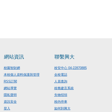
網站資訊
聯繫興大
校園智財網
校安中心 04-22870885
本校個人資料保護與管理
全校電話
RSS訂閱
人員查詢
網站導覽
校務建言系統
隱私聲明
失物招領
資訊安全
校內停車
登入
如何到興大