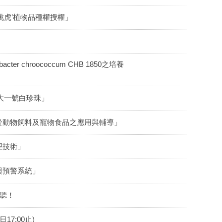
跳虎’植物品種權授權」
chroococcum CHB 1850之培養
大一號白珍珠」
於動物飼料及寵物食品之應用與輔導」
理技術」
與預警系統」
你聽！
7:00止)