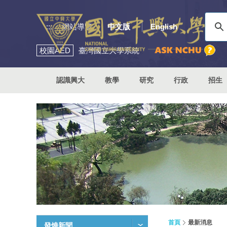
:::
網站導覽
中文版
English
校園
AED
臺灣國立大學系統
認識興大
教學
研究
行政
招生
首頁
最新消息
發燒新聞