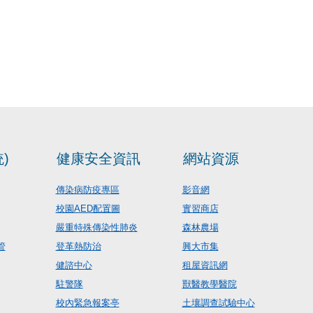
)
健康安全資訊
網站資源
傳染病防疫專區
影音網
校園AED配置圖
實習商店
嚴重特殊傳染性肺炎
森林農場
管
登革熱防治
興大市集
健諮中心
租屋資訊網
駐警隊
獸醫教學醫院
校內緊急報案亭
土壤調查試驗中心