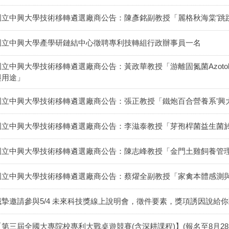
國立中興大學技術移轉遴選廠商公告：陳彥銘副教授「麗格秋海棠’跳
國立中興大學產學研鏈結中心徵聘專利技轉組行政辦事員一名
立中興大學技術移轉遴選廠商公告：黃政華教授「游離固氮菌Azotobacter 
與用途」
國立中興大學技術移轉遴選廠商公告：張正教授「鐵炮百合營養系‛興
國立中興大學技術移轉遴選廠商公告：李滋泰教授「芽孢桿菌益生菌
國立中興大學技術移轉遴選廠商公告：陳志峰教授「金門土雞飼養管
國立中興大學技術移轉遴選廠商公告：蔡燿全副教授「家禽本體感測
誠摯邀請參與5/4 未來科技獎線上說明會，徵件要素，獎項誘因說給
【第三屆全國大專院校專利大戰桌遊競賽(含深耕課程)】(報名至8月28日1