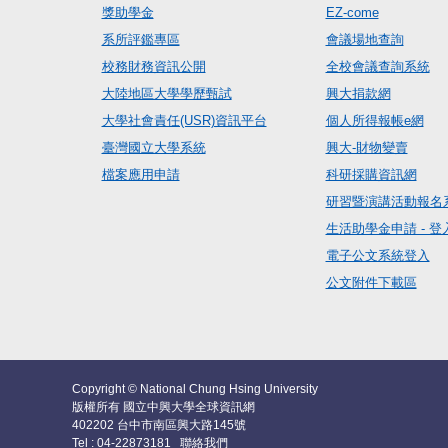
獎助學金
EZ-come
系所評鑑專區
會議場地查詢
校務財務資訊公開
全校會議查詢系統
大陸地區大學學歷甄試
興大捐款網
大學社會責任(USR)資訊平台
個人所得報帳e網
臺灣國立大學系統
興大-財物變賣
檔案應用申請
科研採購資訊網
研習暨演講活動報名
生活助學金申請 - 登
電子公文系統登入
公文附件下載區
Copyright © National Chung Hsing University
版權所有 國立中興大學全球資訊網
402202 台中市南區興大路145號
Tel : 04-22873181
聯絡我們