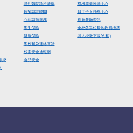
特約醫院診所清單
有機農業推動中心
醫師諮詢時間
員工子女托嬰中心
心理諮商服務
圓廳餐廳資訊
學生保險
全校各單位場地收費標準
健康保險
興大校徽下載(AI檔)
學校緊急連絡電話
校園安全通報網
系統
食品安全
入