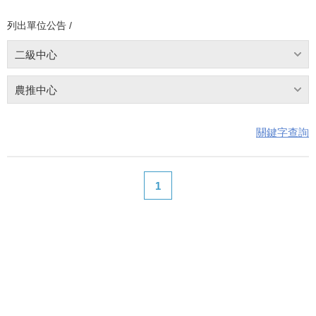
列出單位公告 /
二級中心
農推中心
關鍵字查詢
1