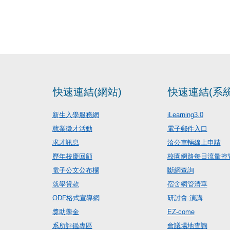
快速連結(網站)
快速連結(系統
新生入學服務網
iLearning3.0
就業徵才活動
電子郵件入口
求才訊息
洽公車輛線上申請
歷年校慶回顧
校園網路每日流量控
電子公文公布欄
斷網查詢
就學貸款
宿舍網管清單
ODF格式宣導網
研討會.演講
獎助學金
EZ-come
系所評鑑專區
會議場地查詢