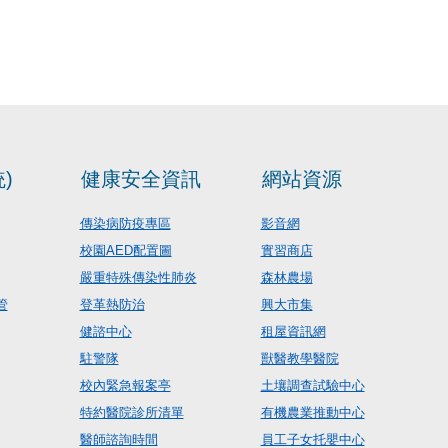
)
健康安全資訊
網站資源
傳染病防疫專區
影音網
校園AED配置圖
實習商店
嚴重特殊傳染性肺炎
森林農場
管
登革熱防治
興大市集
健諮中心
租屋資訊網
駐警隊
獸醫教學醫院
校內緊急報案亭
土壤調查試驗中心
特約醫院診所清單
有機農業推動中心
醫師諮詢時間
員工子女托嬰中心