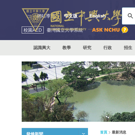
:::
網站導覽
中文版
English
校園
AED
臺灣國立大學系統
認識興大
教學
研究
行政
招生
首頁
最新消息
發燒新聞