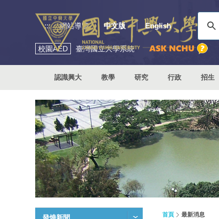
:::
網站導覽
中文版
English
校園
AED
臺灣國立大學系統
認識興大
教學
研究
行政
招生
首頁
最新消息
發燒新聞