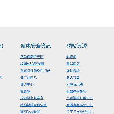
)
健康安全資訊
網站資源
傳染病防疫專區
影音網
校園AED配置圖
實習商店
嚴重特殊傳染性肺炎
森林農場
管
登革熱防治
興大市集
健諮中心
租屋資訊網
駐警隊
獸醫教學醫院
校內緊急報案亭
土壤調查試驗中心
特約醫院診所清單
有機農業推動中心
醫師諮詢時間
員工子女托嬰中心