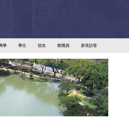
興學
學生
校友
教職員
家長訪客