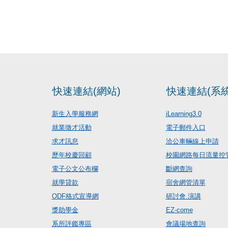
快速連結(網站)
快速連結(系統
新生入學服務網
iLearning3.0
就業徵才活動
電子郵件入口
求才訊息
洽公車輛線上申請
歷年校慶回顧
校園網路每日流量控
電子公文公布欄
斷網查詢
就學貸款
宿舍網管清單
ODF格式宣導網
研討會.演講
獎助學金
EZ-come
系所評鑑專區
會議場地查詢