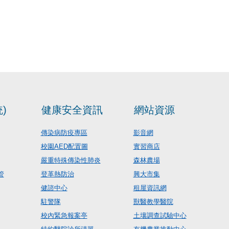
)
健康安全資訊
網站資源
傳染病防疫專區
影音網
校園AED配置圖
實習商店
嚴重特殊傳染性肺炎
森林農場
管
登革熱防治
興大市集
健諮中心
租屋資訊網
駐警隊
獸醫教學醫院
校內緊急報案亭
土壤調查試驗中心