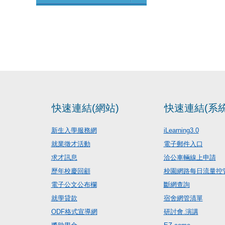
快速連結(網站)
快速連結(系統
新生入學服務網
iLearning3.0
就業徵才活動
電子郵件入口
求才訊息
洽公車輛線上申請
歷年校慶回顧
校園網路每日流量控
電子公文公布欄
斷網查詢
就學貸款
宿舍網管清單
ODF格式宣導網
研討會.演講