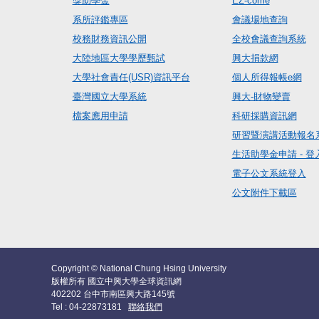
獎助學金
EZ-come
系所評鑑專區
會議場地查詢
校務財務資訊公開
全校會議查詢系統
大陸地區大學學歷甄試
興大捐款網
大學社會責任(USR)資訊平台
個人所得報帳e網
臺灣國立大學系統
興大-財物變賣
檔案應用申請
科研採購資訊網
研習暨演講活動報名
生活助學金申請 - 登
電子公文系統登入
公文附件下載區
Copyright © National Chung Hsing University
版權所有 國立中興大學全球資訊網
402202 台中市南區興大路145號
Tel : 04-22873181
聯絡我們