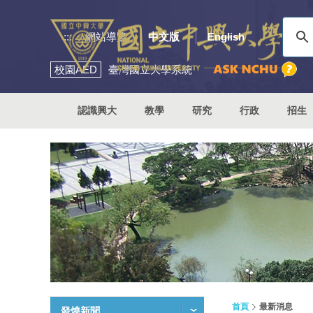
:::
網站導覽
中文版
English
校園
AED
臺灣國立大學系統
認識興大
教學
研究
行政
招生
首頁
最新消息
發燒新聞