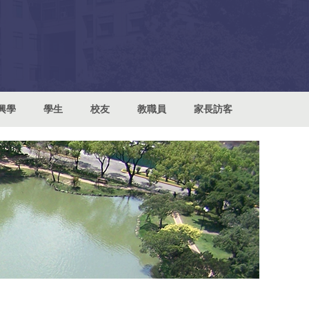
興學
學生
校友
教職員
家長訪客