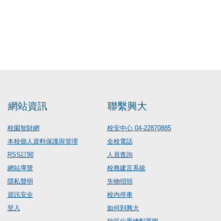
網站資訊
聯繫興大
校園智財網
校安中心 04-22870885
本校個人資料保護與管理
全校電話
RSS訂閱
人員查詢
網站導覽
校務建言系統
隱私聲明
失物招領
資訊安全
校內停車
登入
如何到興大