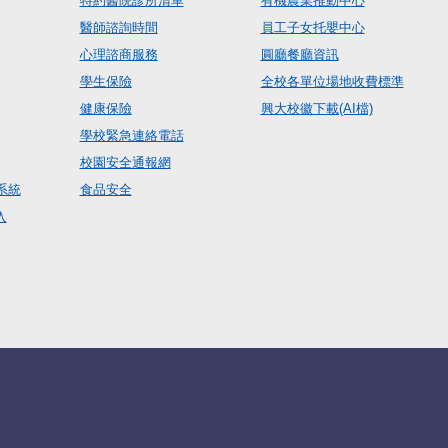
特約醫院診所清單
有機農業推動中心
醫師諮詢時間
員工子女托嬰中心
心理諮商服務
圓廳餐廳資訊
學生保險
全校各單位場地收費標準
健康保險
興大校徽下載(AI檔)
學校緊急連絡電話
校園安全通報網
系統
食品安全
入