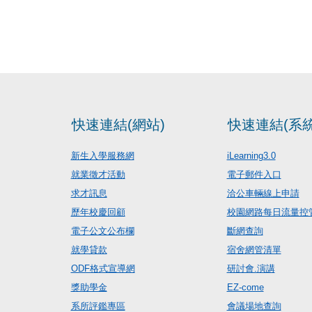
快速連結(網站)
快速連結(系統
新生入學服務網
iLearning3.0
就業徵才活動
電子郵件入口
求才訊息
洽公車輛線上申請
歷年校慶回顧
校園網路每日流量控
電子公文公布欄
斷網查詢
就學貸款
宿舍網管清單
ODF格式宣導網
研討會.演講
獎助學金
EZ-come
系所評鑑專區
會議場地查詢