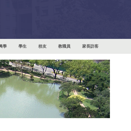
興學
學生
校友
教職員
家長訪客