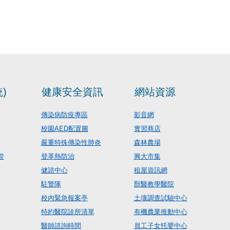
)
健康安全資訊
網站資源
傳染病防疫專區
影音網
校園AED配置圖
實習商店
嚴重特殊傳染性肺炎
森林農場
管
登革熱防治
興大市集
健諮中心
租屋資訊網
駐警隊
獸醫教學醫院
校內緊急報案亭
土壤調查試驗中心
特約醫院診所清單
有機農業推動中心
醫師諮詢時間
員工子女托嬰中心