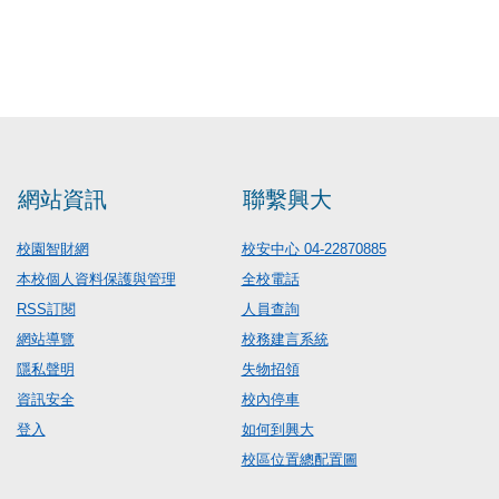
網站資訊
聯繫興大
校園智財網
校安中心 04-22870885
本校個人資料保護與管理
全校電話
RSS訂閱
人員查詢
網站導覽
校務建言系統
隱私聲明
失物招領
資訊安全
校內停車
登入
如何到興大
校區位置總配置圖