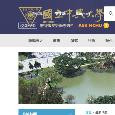
:::
網站導覽
中文版
English
校園
AED
臺灣國立大學系統
認識興大
教學
研究
行政
招生
首頁
最新消息
發燒新聞