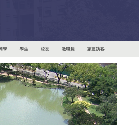
興學
學生
校友
教職員
家長訪客