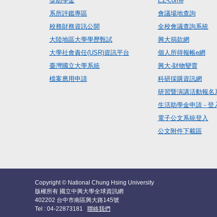
獎助學金
EZ-come
系所評鑑專區
會議場地查詢
校務財務資訊公開
全校會議查詢系統
大陸地區大學學歷甄試
興大捐款網
大學社會責任(USR)資訊平台
個人所得報帳e網
臺灣國立大學系統
興大-財物變賣
檔案應用申請
科研採購資訊網
研習暨演講活動報名
生活助學金申請 - 登
電子公文系統登入
公文附件下載區
Copyright © National Chung Hsing University
版權所有 國立中興大學全球資訊網
402202 台中市南區興大路145號
Tel : 04-22873181
聯絡我們