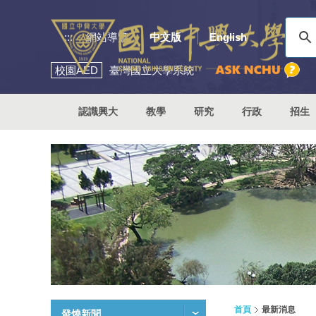
:::
網站導覽
中文版
English
校園
AED
臺灣國立大學系統
認識興大
教學
研究
行政
招生
首頁
最新消息
發燒新聞