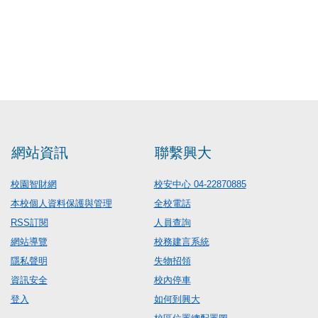
網站資訊
聯繫興大
校園智財網
校安中心 04-22870885
本校個人資料保護與管理
全校電話
RSS訂閱
人員查詢
網站導覽
校務建言系統
隱私聲明
失物招領
資訊安全
校內停車
登入
如何到興大