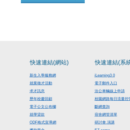
快速連結(網站)
快速連結(系統
新生入學服務網
iLearning3.0
就業徵才活動
電子郵件入口
求才訊息
洽公車輛線上申請
歷年校慶回顧
校園網路每日流量控
電子公文公布欄
斷網查詢
就學貸款
宿舍網管清單
ODF格式宣導網
研討會.演講