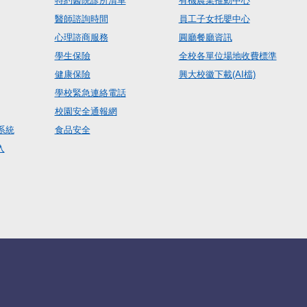
特約醫院診所清單
有機農業推動中心
醫師諮詢時間
員工子女托嬰中心
心理諮商服務
圓廳餐廳資訊
學生保險
全校各單位場地收費標準
健康保險
興大校徽下載(AI檔)
學校緊急連絡電話
校園安全通報網
系統
食品安全
入