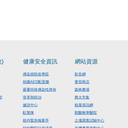
)
健康安全資訊
網站資源
傳染病防疫專區
影音網
校園AED配置圖
實習商店
嚴重特殊傳染性肺炎
森林農場
管
登革熱防治
興大市集
健諮中心
租屋資訊網
駐警隊
獸醫教學醫院
校內緊急報案亭
土壤調查試驗中心