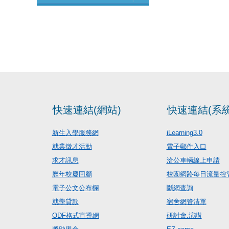
快速連結(網站)
快速連結(系統
新生入學服務網
iLearning3.0
就業徵才活動
電子郵件入口
求才訊息
洽公車輛線上申請
歷年校慶回顧
校園網路每日流量控
電子公文公布欄
斷網查詢
就學貸款
宿舍網管清單
ODF格式宣導網
研討會.演講