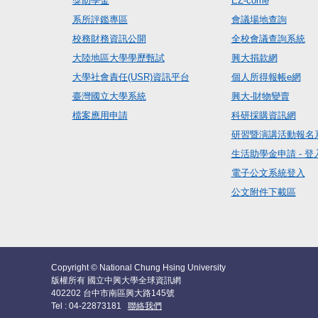
獎助學金
EZ-come
系所評鑑專區
會議場地查詢
校務財務資訊公開
全校會議查詢系統
大陸地區大學學歷甄試
興大捐款網
大學社會責任(USR)資訊平台
個人所得報帳e網
臺灣國立大學系統
興大-財物變賣
檔案應用申請
科研採購資訊網
研習暨演講活動報名
生活助學金申請 - 登
電子公文系統登入
公文附件下載區
Copyright © National Chung Hsing University
版權所有 國立中興大學全球資訊網
402202 台中市南區興大路145號
Tel : 04-22873181
聯絡我們