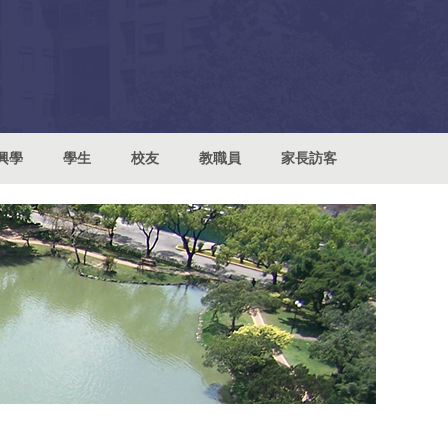
興學
學生
校友
教職員
家長訪客