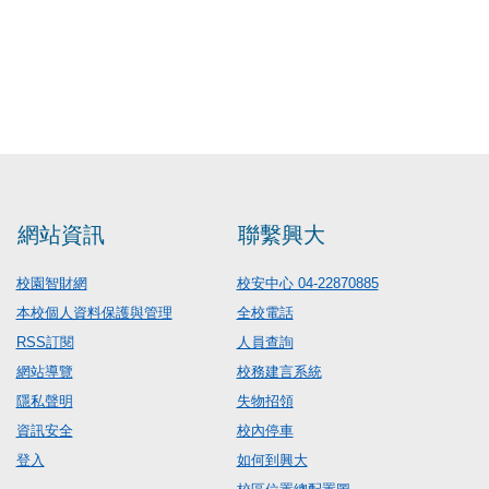
網站資訊
聯繫興大
校園智財網
校安中心 04-22870885
本校個人資料保護與管理
全校電話
RSS訂閱
人員查詢
網站導覽
校務建言系統
隱私聲明
失物招領
資訊安全
校內停車
登入
如何到興大