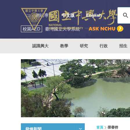
:::
網站導覽
中文版
English
校園
AED
臺灣國立大學系統
認識興大
教學
研究
行政
招生
首頁
榮譽榜
發燒新聞