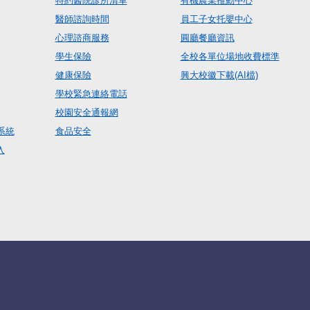
特約醫院診所清單
有機農業推動中心
醫師諮詢時間
員工子女托嬰中心
心理諮商服務
圓廳餐廳資訊
學生保險
全校各單位場地收費標準
健康保險
興大校徽下載(AI檔)
學校緊急連絡電話
校園安全通報網
系統
食品安全
入