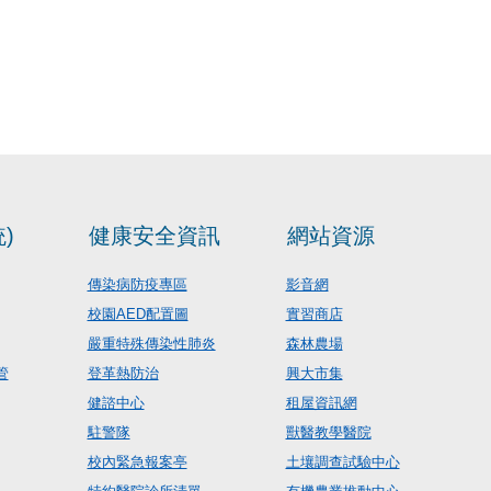
)
健康安全資訊
網站資源
傳染病防疫專區
影音網
校園AED配置圖
實習商店
嚴重特殊傳染性肺炎
森林農場
管
登革熱防治
興大市集
健諮中心
租屋資訊網
駐警隊
獸醫教學醫院
校內緊急報案亭
土壤調查試驗中心