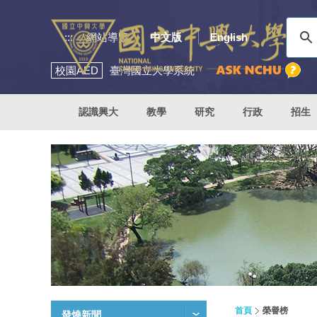
:::
網站導覽
中文版
English
校園
AED
臺灣國立大學系統
認識興大
教學
研究
行政
招生
首頁
榮譽榜
發燒新聞