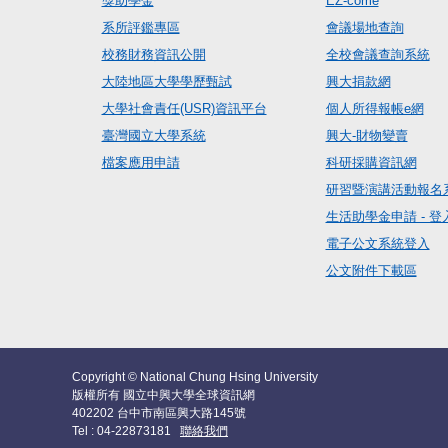
獎助學金
EZ-come
系所評鑑專區
會議場地查詢
校務財務資訊公開
全校會議查詢系統
大陸地區大學學歷甄試
興大捐款網
大學社會責任(USR)資訊平台
個人所得報帳e網
臺灣國立大學系統
興大-財物變賣
檔案應用申請
科研採購資訊網
研習暨演講活動報名
生活助學金申請 - 登
電子公文系統登入
公文附件下載區
Copyright © National Chung Hsing University
版權所有 國立中興大學全球資訊網
402202 台中市南區興大路145號
Tel : 04-22873181
聯絡我們