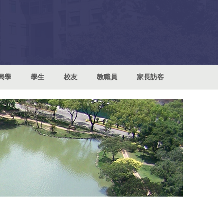
興學
學生
校友
教職員
家長訪客