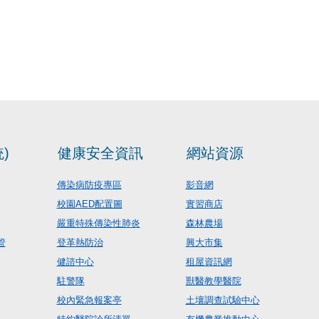
)
健康安全資訊
網站資源
傳染病防疫專區
影音網
校園AED配置圖
實習商店
嚴重特殊傳染性肺炎
森林農場
管
登革熱防治
興大市集
健諮中心
租屋資訊網
駐警隊
獸醫教學醫院
校內緊急報案亭
土壤調查試驗中心