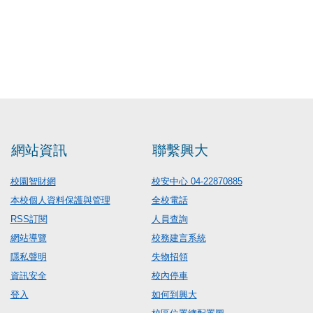
網站資訊
聯繫興大
校園智財網
校安中心 04-22870885
本校個人資料保護與管理
全校電話
RSS訂閱
人員查詢
網站導覽
校務建言系統
隱私聲明
失物招領
資訊安全
校內停車
登入
如何到興大