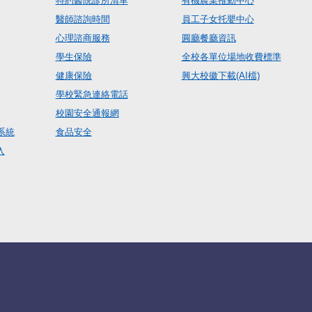
特約醫院診所清單
有機農業推動中心
醫師諮詢時間
員工子女托嬰中心
心理諮商服務
圓廳餐廳資訊
學生保險
全校各單位場地收費標準
健康保險
興大校徽下載(AI檔)
學校緊急連絡電話
校園安全通報網
系統
食品安全
入