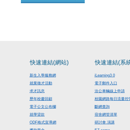
快速連結(網站)
快速連結(系統
新生入學服務網
iLearning3.0
就業徵才活動
電子郵件入口
求才訊息
洽公車輛線上申請
歷年校慶回顧
校園網路每日流量控
電子公文公布欄
斷網查詢
就學貸款
宿舍網管清單
ODF格式宣導網
研討會.演講