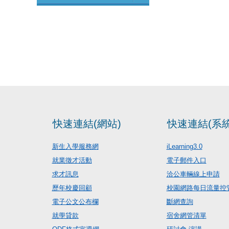
快速連結(網站)
快速連結(系統
新生入學服務網
iLearning3.0
就業徵才活動
電子郵件入口
求才訊息
洽公車輛線上申請
歷年校慶回顧
校園網路每日流量控
電子公文公布欄
斷網查詢
就學貸款
宿舍網管清單