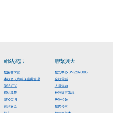
網站資訊
聯繫興大
校園智財網
校安中心 04-22870885
本校個人資料保護與管理
全校電話
RSS訂閱
人員查詢
網站導覽
校務建言系統
隱私聲明
失物招領
資訊安全
校內停車