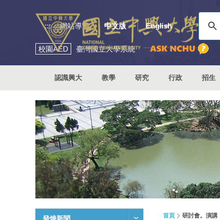
:::
網站導覽
中文版
English
校園
AED
臺灣國立大學系統
認識興大
教學
研究
行政
招生
首頁
研討會。演講
發燒新聞