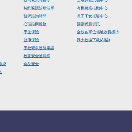
校內緊急報案亭
土壤調查試驗中心
特約醫院診所清單
有機農業推動中心
醫師諮詢時間
員工子女托嬰中心
心理諮商服務
圓廳餐廳資訊
學生保險
全校各單位場地收費標準
健康保險
興大校徽下載(AI檔)
學校緊急連絡電話
校園安全通報網
系統
食品安全
入