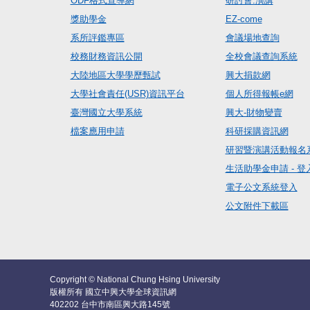
ODF格式宣導網
研討會.演講
獎助學金
EZ-come
系所評鑑專區
會議場地查詢
校務財務資訊公開
全校會議查詢系統
大陸地區大學學歷甄試
興大捐款網
大學社會責任(USR)資訊平台
個人所得報帳e網
臺灣國立大學系統
興大-財物變賣
檔案應用申請
科研採購資訊網
研習暨演講活動報名
生活助學金申請 - 登
電子公文系統登入
公文附件下載區
Copyright © National Chung Hsing University
版權所有 國立中興大學全球資訊網
402202 台中市南區興大路145號