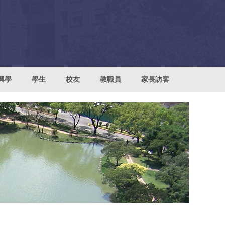
興學
學生
校友
教職員
家長訪客