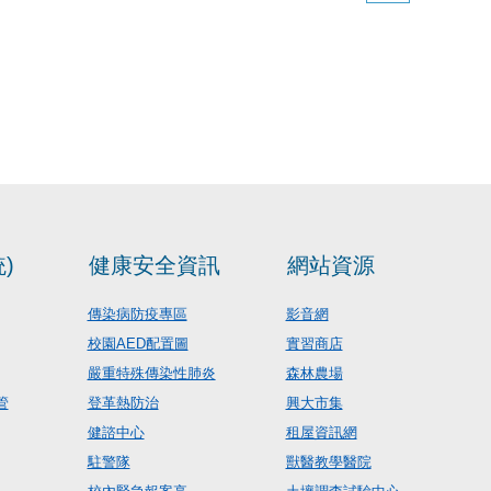
)
健康安全資訊
網站資源
傳染病防疫專區
影音網
校園AED配置圖
實習商店
嚴重特殊傳染性肺炎
森林農場
管
登革熱防治
興大市集
健諮中心
租屋資訊網
駐警隊
獸醫教學醫院