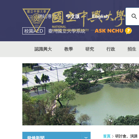
:::
網站導覽
中文版
English
校園
AED
臺灣國立大學系統
認識興大
教學
研究
行政
招生
首頁
研討會。演講
發燒新聞