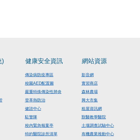
)
健康安全資訊
網站資源
傳染病防疫專區
影音網
校園AED配置圖
實習商店
嚴重特殊傳染性肺炎
森林農場
管
登革熱防治
興大市集
健諮中心
租屋資訊網
駐警隊
獸醫教學醫院
校內緊急報案亭
土壤調查試驗中心
特約醫院診所清單
有機農業推動中心