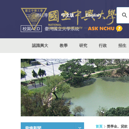
:::
網站導覽
中文版
English
校園
AED
臺灣國立大學系統
認識興大
教學
研究
行政
招生
首頁
獎學金。貸款
發燒新聞