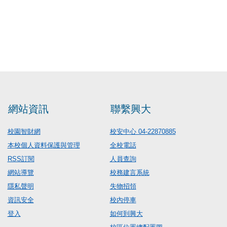
網站資訊
聯繫興大
校園智財網
校安中心 04-22870885
本校個人資料保護與管理
全校電話
RSS訂閱
人員查詢
網站導覽
校務建言系統
隱私聲明
失物招領
資訊安全
校內停車
登入
如何到興大