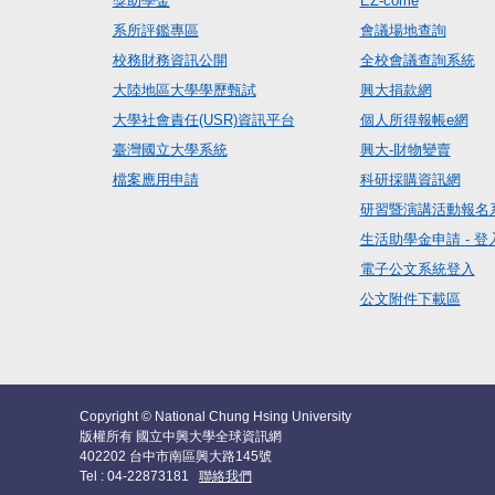
獎助學金
EZ-come
系所評鑑專區
會議場地查詢
校務財務資訊公開
全校會議查詢系統
大陸地區大學學歷甄試
興大捐款網
大學社會責任(USR)資訊平台
個人所得報帳e網
臺灣國立大學系統
興大-財物變賣
檔案應用申請
科研採購資訊網
研習暨演講活動報名
生活助學金申請 - 登
電子公文系統登入
公文附件下載區
Copyright © National Chung Hsing University
版權所有 國立中興大學全球資訊網
402202 台中市南區興大路145號
Tel : 04-22873181
聯絡我們