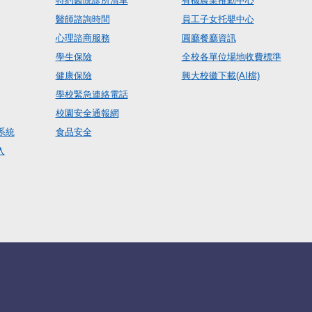
特約醫院診所清單
有機農業推動中心
醫師諮詢時間
員工子女托嬰中心
心理諮商服務
圓廳餐廳資訊
學生保險
全校各單位場地收費標準
健康保險
興大校徽下載(AI檔)
學校緊急連絡電話
校園安全通報網
系統
食品安全
入