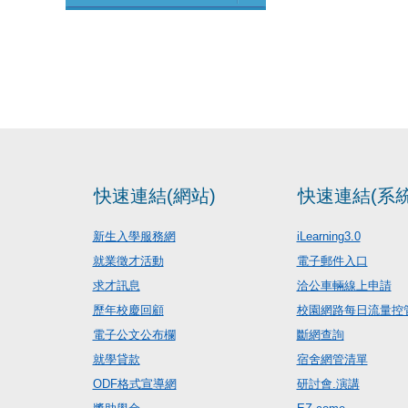
快速連結(網站)
快速連結(系統
新生入學服務網
iLearning3.0
就業徵才活動
電子郵件入口
求才訊息
洽公車輛線上申請
歷年校慶回顧
校園網路每日流量控
電子公文公布欄
斷網查詢
就學貸款
宿舍網管清單
ODF格式宣導網
研討會.演講