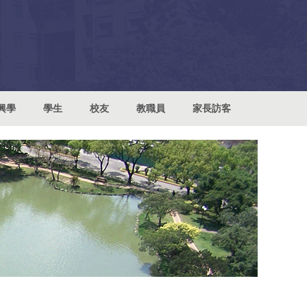
興學
學生
校友
教職員
家長訪客