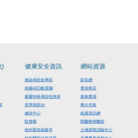
)
健康安全資訊
網站資源
傳染病防疫專區
影音網
校園AED配置圖
實習商店
嚴重特殊傳染性肺炎
森林農場
管
登革熱防治
興大市集
健諮中心
租屋資訊網
駐警隊
獸醫教學醫院
校內緊急報案亭
土壤調查試驗中心