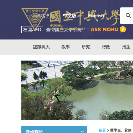
:::
網站導覽
中文版
English
校園
AED
臺灣國立大學系統
認識興大
教學
研究
行政
招生
首頁
獎學金。貸款
發燒新聞