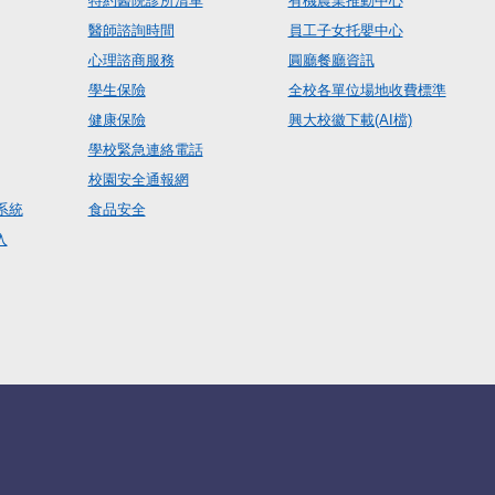
特約醫院診所清單
有機農業推動中心
醫師諮詢時間
員工子女托嬰中心
心理諮商服務
圓廳餐廳資訊
學生保險
全校各單位場地收費標準
健康保險
興大校徽下載(AI檔)
學校緊急連絡電話
校園安全通報網
系統
食品安全
入