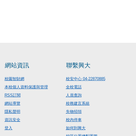
網站資訊
聯繫興大
校園智財網
校安中心 04-22870885
本校個人資料保護與管理
全校電話
RSS訂閱
人員查詢
網站導覽
校務建言系統
隱私聲明
失物招領
資訊安全
校內停車
登入
如何到興大