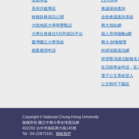
獎助學金
EZ-come
系所評鑑專區
會議場地查詢
校務財務資訊公開
全校會議查詢系統
大陸地區大學學歷甄試
興大捐款網
大學社會責任(USR)資訊平台
個人所得報帳e網
臺灣國立大學系統
興大-財物變賣
檔案應用申請
科研採購資訊網
研習暨演講活動報名
生活助學金申請 - 登
電子公文系統登入
公文附件下載區
Copyright © National Chung Hsing University
版權所有 國立中興大學全球資訊網
402202 台中市南區興大路145號
Tel : 04-22873181
聯絡我們