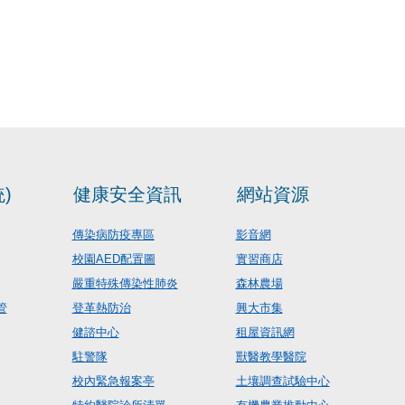
)
健康安全資訊
網站資源
傳染病防疫專區
影音網
校園AED配置圖
實習商店
嚴重特殊傳染性肺炎
森林農場
管
登革熱防治
興大市集
健諮中心
租屋資訊網
駐警隊
獸醫教學醫院
校內緊急報案亭
土壤調查試驗中心