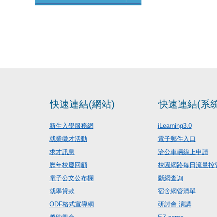
快速連結(網站)
快速連結(系統
新生入學服務網
iLearning3.0
就業徵才活動
電子郵件入口
求才訊息
洽公車輛線上申請
歷年校慶回顧
校園網路每日流量控
電子公文公布欄
斷網查詢
就學貸款
宿舍網管清單
ODF格式宣導網
研討會.演講