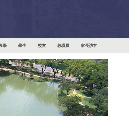
興學
學生
校友
教職員
家長訪客