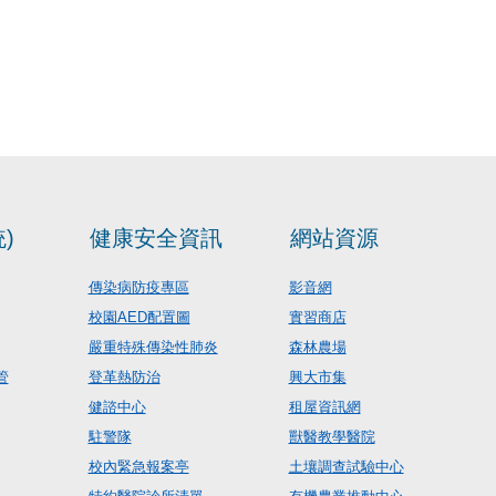
)
健康安全資訊
網站資源
傳染病防疫專區
影音網
校園AED配置圖
實習商店
嚴重特殊傳染性肺炎
森林農場
管
登革熱防治
興大市集
健諮中心
租屋資訊網
駐警隊
獸醫教學醫院
校內緊急報案亭
土壤調查試驗中心