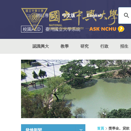
:::
網站導覽
中文版
English
校園
AED
臺灣國立大學系統
認識興大
教學
研究
行政
招生
首頁
獎學金。貸款
發燒新聞