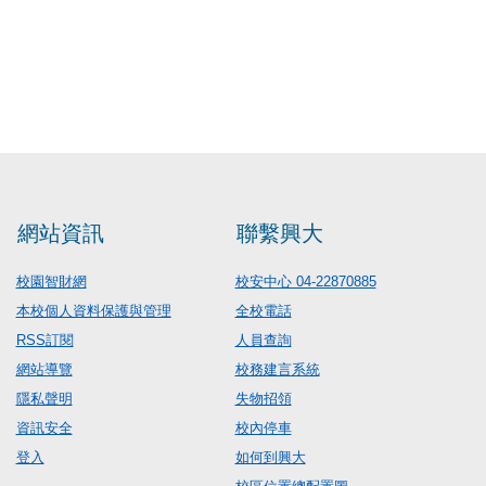
網站資訊
聯繫興大
校園智財網
校安中心 04-22870885
本校個人資料保護與管理
全校電話
RSS訂閱
人員查詢
網站導覽
校務建言系統
隱私聲明
失物招領
資訊安全
校內停車
登入
如何到興大