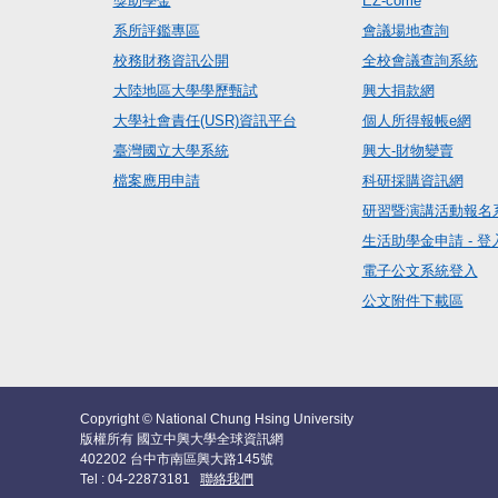
獎助學金
EZ-come
系所評鑑專區
會議場地查詢
校務財務資訊公開
全校會議查詢系統
大陸地區大學學歷甄試
興大捐款網
大學社會責任(USR)資訊平台
個人所得報帳e網
臺灣國立大學系統
興大-財物變賣
檔案應用申請
科研採購資訊網
研習暨演講活動報名
生活助學金申請 - 登
電子公文系統登入
公文附件下載區
Copyright © National Chung Hsing University
版權所有 國立中興大學全球資訊網
402202 台中市南區興大路145號
Tel : 04-22873181
聯絡我們