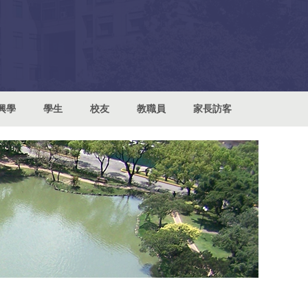
興學
學生
校友
教職員
家長訪客