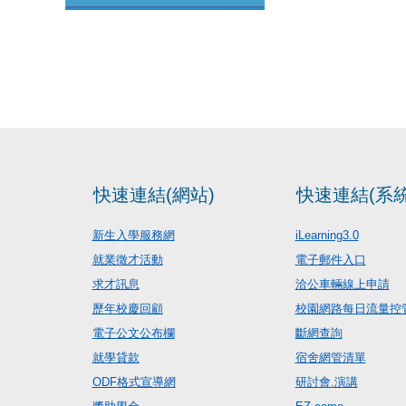
快速連結(網站)
快速連結(系統
新生入學服務網
iLearning3.0
就業徵才活動
電子郵件入口
求才訊息
洽公車輛線上申請
歷年校慶回顧
校園網路每日流量控
電子公文公布欄
斷網查詢
就學貸款
宿舍網管清單
ODF格式宣導網
研討會.演講