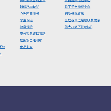
特約醫院診所清單
有機農業推動中心
醫師諮詢時間
員工子女托嬰中心
心理諮商服務
圓廳餐廳資訊
學生保險
全校各單位場地收費標準
健康保險
興大校徽下載(AI檔)
學校緊急連絡電話
校園安全通報網
系統
食品安全
入