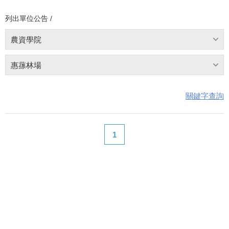
列出單位公告 /
農資學院
惠蓀林場
關鍵字查詢
1