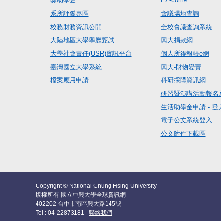
獎助學金
EZ-come
系所評鑑專區
會議場地查詢
校務財務資訊公開
全校會議查詢系統
大陸地區大學學歷甄試
興大捐款網
大學社會責任(USR)資訊平台
個人所得報帳e網
臺灣國立大學系統
興大-財物變賣
檔案應用申請
科研採購資訊網
研習暨演講活動報名
生活助學金申請 - 登
電子公文系統登入
公文附件下載區
Copyright © National Chung Hsing University
版權所有 國立中興大學全球資訊網
402202 台中市南區興大路145號
Tel : 04-22873181
聯絡我們