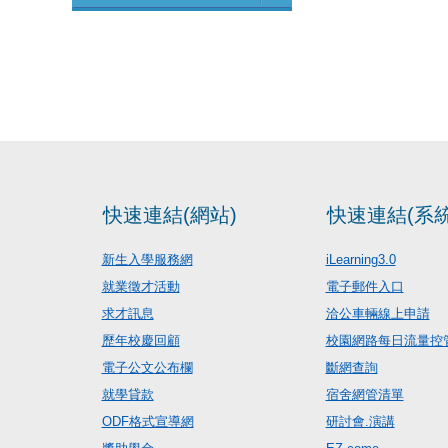
快速連結(網站)
快速連結(系統
新生入學服務網
iLearning3.0
就業徵才活動
電子郵件入口
求才訊息
洽公車輛線上申請
歷年校慶回顧
校園網路每日流量控
電子公文公布欄
斷網查詢
就學貸款
宿舍網管清單
ODF格式宣導網
研討會.演講