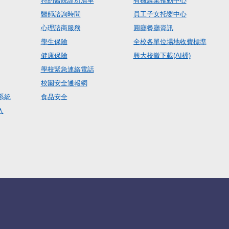
特約醫院診所清單
有機農業推動中心
醫師諮詢時間
員工子女托嬰中心
心理諮商服務
圓廳餐廳資訊
學生保險
全校各單位場地收費標準
健康保險
興大校徽下載(AI檔)
學校緊急連絡電話
校園安全通報網
系統
食品安全
入