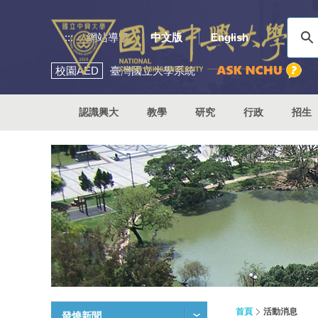
:::
網站導覽
中文版
English
校園
AED
臺灣國立大學系統
認識興大
教學
研究
行政
招生
首頁
活動消息
發燒新聞