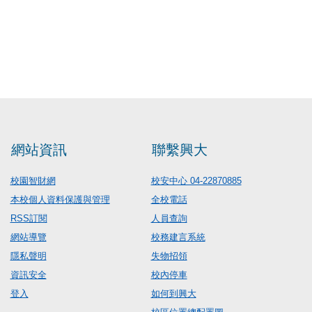
網站資訊
聯繫興大
校園智財網
校安中心 04-22870885
本校個人資料保護與管理
全校電話
RSS訂閱
人員查詢
網站導覽
校務建言系統
隱私聲明
失物招領
資訊安全
校內停車
登入
如何到興大