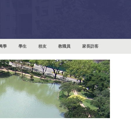
興學
學生
校友
教職員
家長訪客