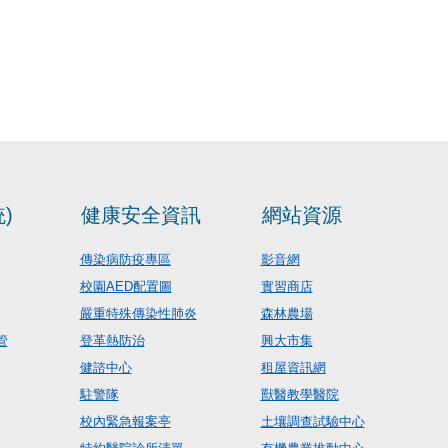
)
健康安全資訊
網站資源
傳染病防疫專區
影音網
校園AED配置圖
實習商店
嚴重特殊傳染性肺炎
森林農場
管
登革熱防治
興大市集
健諮中心
租屋資訊網
駐警隊
獸醫教學醫院
校內緊急報案亭
土壤調查試驗中心