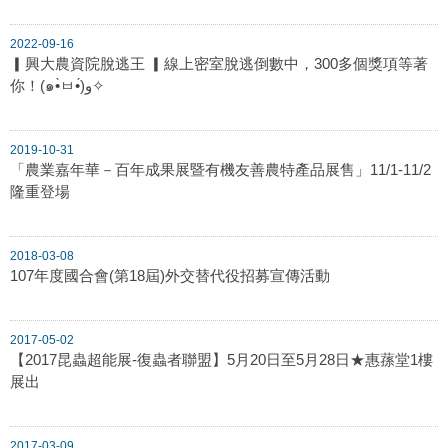
2022-09-16
▎興大農資院脫逃王 ▎線上密室脫逃倒數中，300多個獎項等著
你！(๑•̀ㅂ•́)و✧
2019-10-31
「農業嘉年華－百年成果展暨有機友善農特產品展售」11/1-11/2
隆重登場
2018-03-08
107年度國合會(第18屆)外交替代役招募宣傳活動
2017-05-02
【2017昆蟲超能展-復蟲者聯盟】5月20日至5月28日★惠蓀堂1樓
展出
2017-03-09