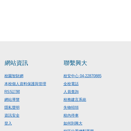
網站資訊
聯繫興大
校園智財網
校安中心 04-22870885
本校個人資料保護與管理
全校電話
RSS訂閱
人員查詢
網站導覽
校務建言系統
隱私聲明
失物招領
資訊安全
校內停車
登入
如何到興大