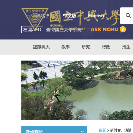
:::
網站導覽
中文版
English
校園
AED
臺灣國立大學系統
認識興大
教學
研究
行政
招生
首頁
研討會。演講
發燒新聞