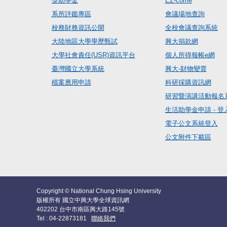
獎助學金
EZ-come
系所評鑑專區
會議場地查詢
校務財務資訊公開
全校會議查詢系統
大陸地區大學學歷甄試
興大捐款網
大學社會責任(USR)資訊平台
個人所得報帳e網
臺灣國立大學系統
興大-財物變賣
檔案應用申請
科研採購資訊網
研習暨演講活動報名
生活助學金申請 - 登
電子公文系統登入
公文附件下載區
Copyright © National Chung Hsing University
版權所有 國立中興大學全球資訊網
402202 台中市南區興大路145號
Tel : 04-22873181
聯絡我們