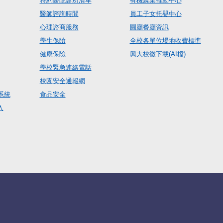
特約醫院診所清單
有機農業推動中心
醫師諮詢時間
員工子女托嬰中心
心理諮商服務
圓廳餐廳資訊
學生保險
全校各單位場地收費標準
健康保險
興大校徽下載(AI檔)
學校緊急連絡電話
校園安全通報網
系統
食品安全
入