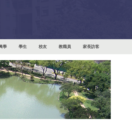
興學
學生
校友
教職員
家長訪客