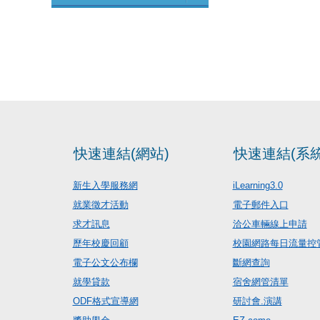
快速連結(網站)
快速連結(系統
新生入學服務網
iLearning3.0
就業徵才活動
電子郵件入口
求才訊息
洽公車輛線上申請
歷年校慶回顧
校園網路每日流量控
電子公文公布欄
斷網查詢
就學貸款
宿舍網管清單
ODF格式宣導網
研討會.演講