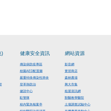
)
健康安全資訊
網站資源
傳染病防疫專區
影音網
校園AED配置圖
實習商店
嚴重特殊傳染性肺炎
森林農場
管
登革熱防治
興大市集
健諮中心
租屋資訊網
駐警隊
獸醫教學醫院
校內緊急報案亭
土壤調查試驗中心