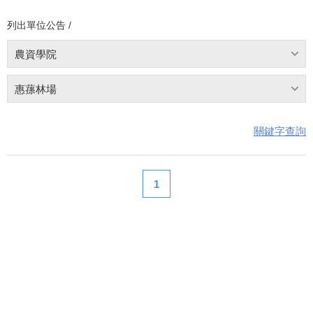
列出單位公告 /
農資學院
惠蓀林場
關鍵字查詢
1