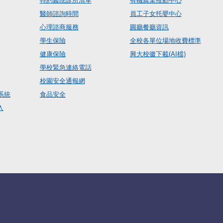
特約醫院診所清單
有機農業推動中心
醫師諮詢時間
員工子女托嬰中心
心理諮商服務
圓廳餐廳資訊
學生保險
全校各單位場地收費標準
健康保險
興大校徽下載(AI檔)
學校緊急連絡電話
校園安全通報網
系統
食品安全
入