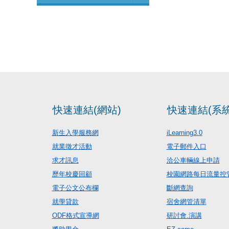
快速連結(網站)
快速連結(系統
新生入學服務網
iLearning3.0
就業徵才活動
電子郵件入口
求才訊息
洽公車輛線上申請
歷年校慶回顧
校園網路每日流量控
電子公文公布欄
斷網查詢
就學貸款
宿舍網管清單
ODF格式宣導網
研討會.演講