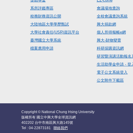
獎助學金
EZ-come
系所評鑑專區
會議場地查詢
校務財務資訊公開
全校會議查詢系統
大陸地區大學學歷甄試
興大捐款網
大學社會責任(USR)資訊平台
個人所得報帳e網
臺灣國立大學系統
興大-財物變賣
檔案應用申請
科研採購資訊網
研習暨演講活動報名
生活助學金申請 - 登
電子公文系統登入
公文附件下載區
Copyright © National Chung Hsing University
版權所有 國立中興大學全球資訊網
402202 台中市南區興大路145號
Tel : 04-22873181
聯絡我們