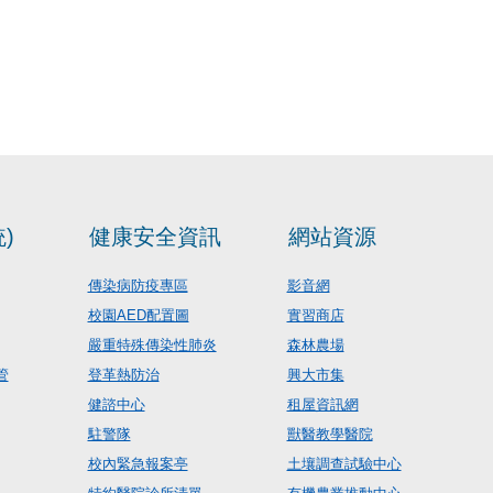
)
健康安全資訊
網站資源
傳染病防疫專區
影音網
校園AED配置圖
實習商店
嚴重特殊傳染性肺炎
森林農場
管
登革熱防治
興大市集
健諮中心
租屋資訊網
駐警隊
獸醫教學醫院
校內緊急報案亭
土壤調查試驗中心