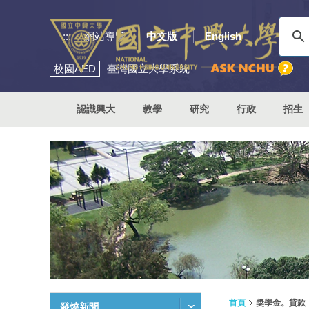
:::
網站導覽
中文版
English
校園
AED
臺灣國立大學系統
認識興大
教學
研究
行政
招生
首頁
獎學金。貸款
發燒新聞