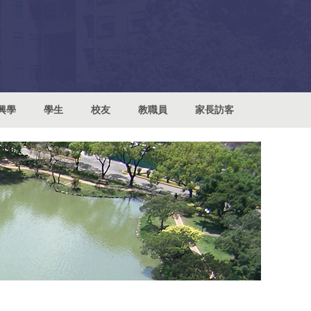
興學
學生
校友
教職員
家長訪客