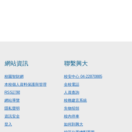
網站資訊
聯繫興大
校園智財網
校安中心 04-22870885
本校個人資料保護與管理
全校電話
RSS訂閱
人員查詢
網站導覽
校務建言系統
隱私聲明
失物招領
資訊安全
校內停車
登入
如何到興大