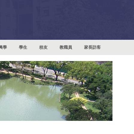
興學
學生
校友
教職員
家長訪客