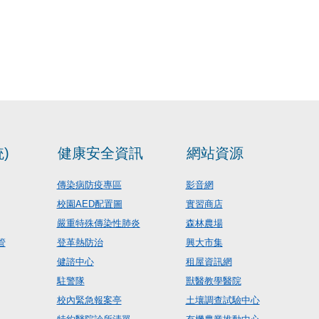
)
健康安全資訊
網站資源
傳染病防疫專區
影音網
校園AED配置圖
實習商店
嚴重特殊傳染性肺炎
森林農場
管
登革熱防治
興大市集
健諮中心
租屋資訊網
駐警隊
獸醫教學醫院
校內緊急報案亭
土壤調查試驗中心