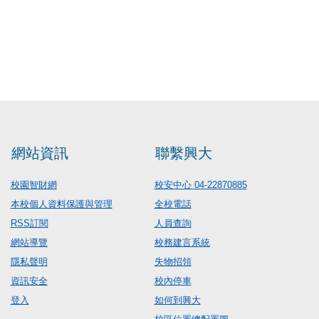
網站資訊
聯繫興大
校園智財網
校安中心 04-22870885
本校個人資料保護與管理
全校電話
RSS訂閱
人員查詢
網站導覽
校務建言系統
隱私聲明
失物招領
資訊安全
校內停車
登入
如何到興大