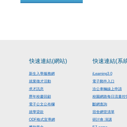
快速連結(網站)
快速連結(系統
新生入學服務網
iLearning3.0
就業徵才活動
電子郵件入口
求才訊息
洽公車輛線上申請
歷年校慶回顧
校園網路每日流量控
電子公文公布欄
斷網查詢
就學貸款
宿舍網管清單
ODF格式宣導網
研討會.演講