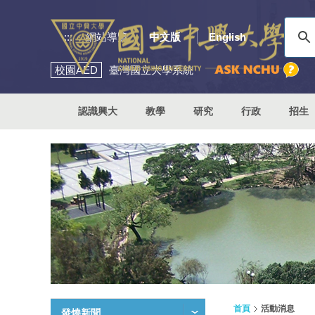
:::
網站導覽
中文版
English
校園
AED
臺灣國立大學系統
認識興大
教學
研究
行政
招生
首頁
活動消息
發燒新聞