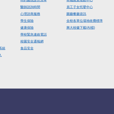
特約醫院診所清單
有機農業推動中心
醫師諮詢時間
員工子女托嬰中心
心理諮商服務
圓廳餐廳資訊
學生保險
全校各單位場地收費標準
健康保險
興大校徽下載(AI檔)
學校緊急連絡電話
校園安全通報網
系統
食品安全
入