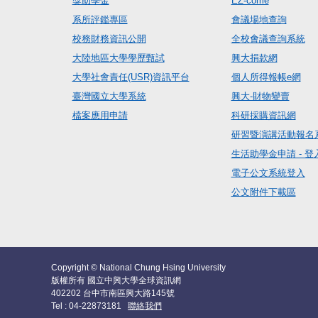
獎助學金
EZ-come
系所評鑑專區
會議場地查詢
校務財務資訊公開
全校會議查詢系統
大陸地區大學學歷甄試
興大捐款網
大學社會責任(USR)資訊平台
個人所得報帳e網
臺灣國立大學系統
興大-財物變賣
檔案應用申請
科研採購資訊網
研習暨演講活動報名
生活助學金申請 - 登
電子公文系統登入
公文附件下載區
Copyright © National Chung Hsing University
版權所有 國立中興大學全球資訊網
402202 台中市南區興大路145號
Tel : 04-22873181
聯絡我們