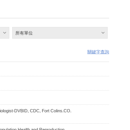
所有單位
關鍵字查詢
t-DVBID, CDC, Fort Colins.CO.
tion Health and Reproduction,