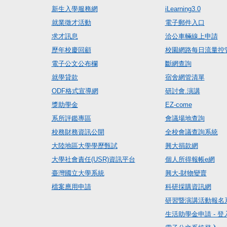
新生入學服務網
iLearning3.0
就業徵才活動
電子郵件入口
求才訊息
洽公車輛線上申請
歷年校慶回顧
校園網路每日流量控
電子公文公布欄
斷網查詢
就學貸款
宿舍網管清單
ODF格式宣導網
研討會.演講
獎助學金
EZ-come
系所評鑑專區
會議場地查詢
校務財務資訊公開
全校會議查詢系統
大陸地區大學學歷甄試
興大捐款網
大學社會責任(USR)資訊平台
個人所得報帳e網
臺灣國立大學系統
興大-財物變賣
檔案應用申請
科研採購資訊網
研習暨演講活動報名
生活助學金申請 - 登