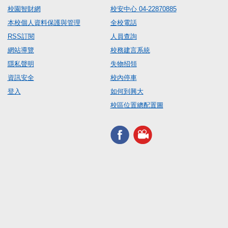
校園智財網
校安中心 04-22870885
本校個人資料保護與管理
全校電話
RSS訂閱
人員查詢
網站導覽
校務建言系統
隱私聲明
失物招領
資訊安全
校內停車
登入
如何到興大
校區位置總配置圖