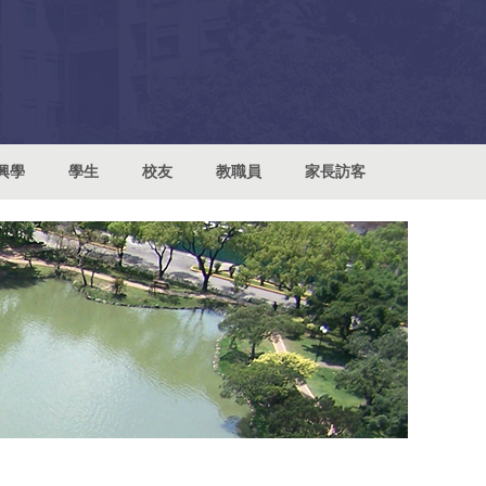
興學
學生
校友
教職員
家長訪客