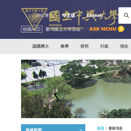
:::
網站導覽
中文版
English
校園
AED
臺灣國立大學系統
認識興大
教學
研究
行政
招生
首頁
最新消息
發燒新聞