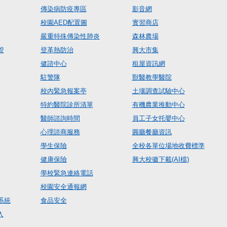
傳染病防疫專區
影音網
校園AED配置圖
實習商店
嚴重特殊傳染性肺炎
森林農場
管
登革熱防治
興大市集
健諮中心
租屋資訊網
駐警隊
獸醫教學醫院
校內緊急報案亭
土壤調查試驗中心
特約醫院診所清單
有機農業推動中心
醫師諮詢時間
員工子女托嬰中心
心理諮商服務
圓廳餐廳資訊
學生保險
全校各單位場地收費標準
健康保險
興大校徽下載(AI檔)
學校緊急連絡電話
校園安全通報網
系統
食品安全
入