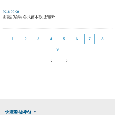
2016-09-09
園藝試驗場-各式苗木歡迎預購~
1
2
3
4
5
6
7
8
9
快速連結(網站)