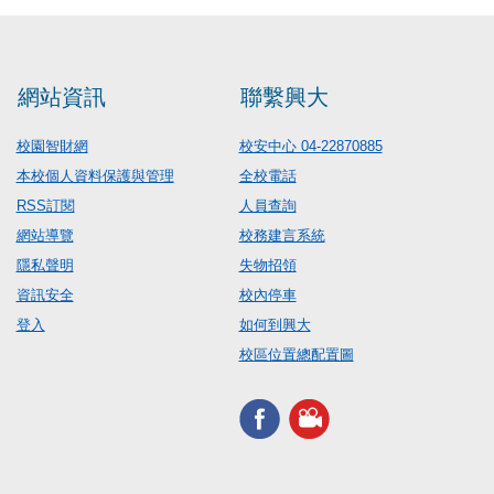
網站資訊
聯繫興大
校園智財網
校安中心 04-22870885
本校個人資料保護與管理
全校電話
RSS訂閱
人員查詢
網站導覽
校務建言系統
隱私聲明
失物招領
資訊安全
校內停車
登入
如何到興大
校區位置總配置圖