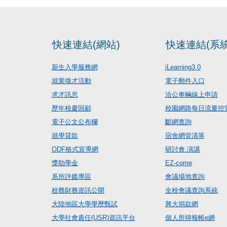
快速連結(網站)
快速連結(系統
新生入學服務網
iLearning3.0
就業徵才活動
電子郵件入口
求才訊息
洽公車輛線上申請
歷年校慶回顧
校園網路每日流量控
電子公文公布欄
斷網查詢
就學貸款
宿舍網管清單
ODF格式宣導網
研討會.演講
獎助學金
EZ-come
系所評鑑專區
會議場地查詢
校務財務資訊公開
全校會議查詢系統
大陸地區大學學歷甄試
興大捐款網
大學社會責任(USR)資訊平台
個人所得報帳e網