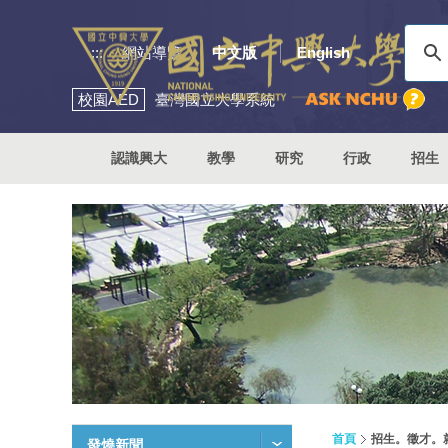
:::
網站導覽
中文版
English
校園
AED
臺灣國立大學系統
認識興大
教學
研究
行政
招生
首頁
招生。徵才。
發燒新聞