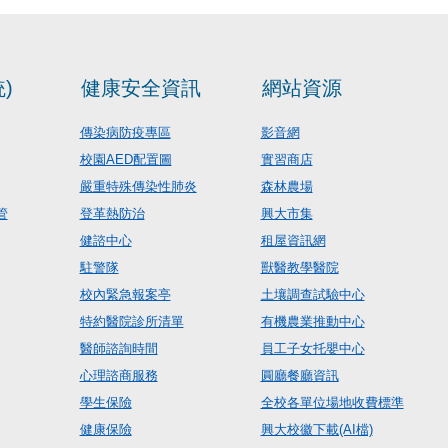
)
健康安全資訊
網站資源
傳染病防疫專區
影音網
校園AED配置圖
實習商店
嚴重特殊傳染性肺炎
森林農場
管
登革熱防治
興大市集
健諮中心
租屋資訊網
駐警隊
獸醫教學醫院
校內緊急報案亭
土壤調查試驗中心
特約醫院診所清單
有機農業推動中心
醫師諮詢時間
員工子女托嬰中心
心理諮商服務
圓廳餐廳資訊
學生保險
全校各單位場地收費標準
健康保險
興大校徽下載(AI檔)