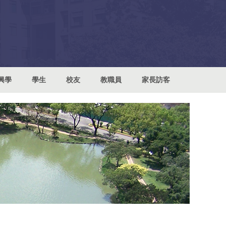
興學
學生
校友
教職員
家長訪客