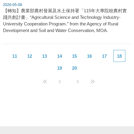
2026-05-08
【轉知】農業部農村發展及水土保持署「115年大專院校農村實
踐共創計畫」“Agricultural Science and Technology Industry-
University Cooperation Program.” from the Agency of Rural
Development and Soil and Water Conservation, MOA.
11
12
13
14
15
16
17
18
19
20