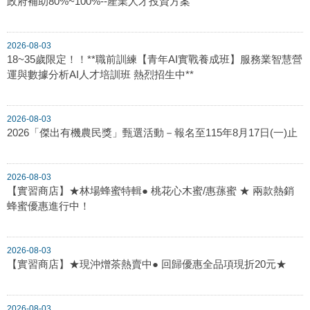
政府補助80%~100%--產業人才投資方案
2026-08-03
18~35歲限定！！**職前訓練【青年AI實戰養成班】服務業智慧營
運與數據分析AI人才培訓班 熱烈招生中**
2026-08-03
2026「傑出有機農民獎」甄選活動－報名至115年8月17日(一)止
2026-08-03
【實習商店】★林場蜂蜜特輯● 桃花心木蜜/惠蓀蜜 ★ 兩款熱銷
蜂蜜優惠進行中！
2026-08-03
【實習商店】★現沖熷茶熱賣中● 回歸優惠全品項現折20元★
2026-08-03